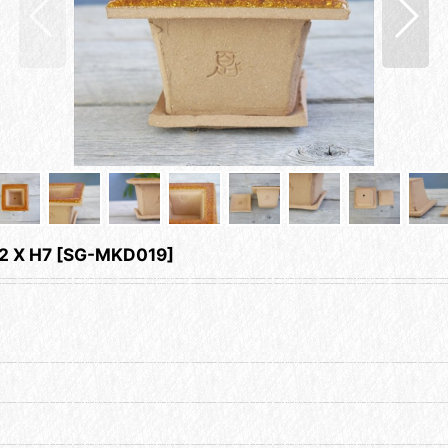
X H7
[
SG-MKD019
]