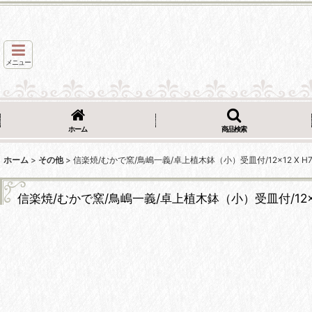
メニュー
ホーム
商品検索
ホーム
>
その他
>
信楽焼/むかで窯/鳥嶋一義/卓上植木鉢（小）受皿付/12×12 X H
信楽焼/むかで窯/鳥嶋一義/卓上植木鉢（小）受皿付/12×12