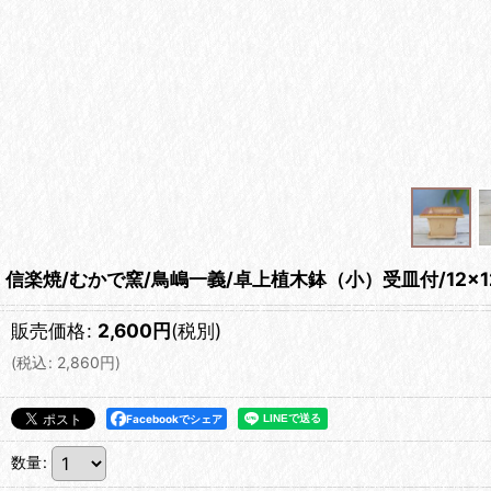
信楽焼/むかで窯/鳥嶋一義/卓上植木鉢（小）受皿付/12×12 
販売価格
:
2,600
円
(税別)
(
税込
:
2,860
円
)
Facebookでシェア
数量
: