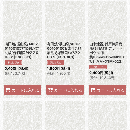
有田焼/渓山窯/ARKZ-
有田焼/渓山窯/ARKZ-
山中漆器/我戸幹男商
011001057/染錦八方
001001001/染付呉須
店/SINAFU デザート
丸紋そば猪口/Φ7.7 X
刷毛そば猪口/Φ7.7 X
ボウル 布
H6.2
[
KSG-011
]
H6.2
[
KSG-001
]
袋/SmokeGray/Φ11 X
7.5
[
YM-GTM-022
]
3,400
円
(税別)
1,800
円
(税別)
9,400
円
(税別)
(
税込
:
3,740
円
)
(
税込
:
1,980
円
)
(
税込
:
10,340
円
)
カートに入れる
カートに入れる
カートに入れる