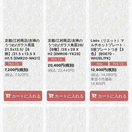
京都/江村商店/友禅の
京都/江村商店/友禅の
Lieto（リエット）マ
うつわ/ガラス長皿
うつわ/ガラス角皿28/
ルチホットプレート・
21.5x13.5/【8
【6種】/28ｘ28 X
5枚プレートつき【3
柄】/21.5ｘ13.5 X
H2
[
EMR06-YK28
]
色】
[
BOE70－
H1.5
[
EMR20-NN21
]
WH/BL/PK
]
20,400
円
(税別)
7,200
円
(税別)
12,800
円
(税別)
(
税込
:
22,440
円
)
(
税込
:
7,920
円
)
(
税込
:
14,080
円
)
希望小売価格
:
14,800
円
カートに入れる
カートに入れる
カートに入れる