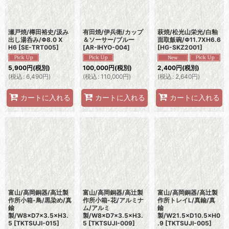
瀬戸焼/樽田裕史/汲み
有田焼/伊兵衛/カップ
萩焼/松光山栄光/白釉
出し湯呑み/Φ8.0 X
＆ソーサー/ブルー
面取飯碗/Φ11.7XH6.6
H6
[
SE-TRT005
]
[
AR-IHYO-004
]
[
HG-SKZ2001
]
5,900
円
(税別)
100,000
円
(税別)
2,400
円
(税別)
(
税込
:
6,490
円
)
(
税込
:
110,000
円
)
(
税込
:
2,640
円
)
カートに入れる
カートに入れる
カートに入れる
富山/高岡銅器/高辻製
富山/高岡銅器/高辻製
富山/高岡銅器/高辻製
作所小箱-鳥/黒染め/真
作所小箱-花/アルミナ
作所トレイL/真鍮/真
鍮
ム/アルミ
鍮
製/W8×D7×3.5×H3.
製/W8×D7×3.5×H3.
製/W21.5×D10.5×H0
5
[
TKTSUJI-015
]
5
[
TKTSUJI-009
]
.9
[
TKTSUJI-005
]