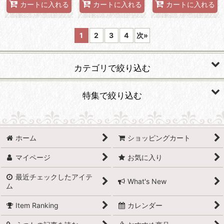
カートに入れる
カートに入れる
カートに入れる
1
2
3
4
次
»
カテゴリで絞り込む
食器
特集で絞り込む
カトラリー、箸
有田焼
グラス・カップ
ホーム
ショッピングカート
波佐見焼
マイページ
お気に入り
フィギュア・センターピース
小石原焼
最近チェックしたアイテ
ポット・急須
What's New
ム
萩焼
お重
Item Ranking
カレンダー
備前焼
リネン類