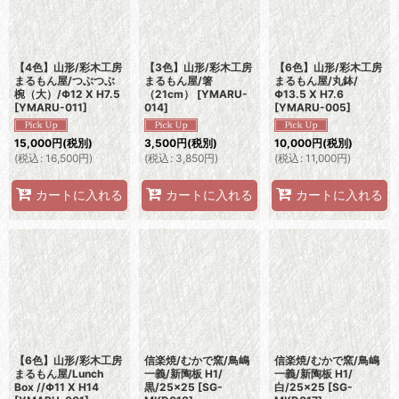
【4色】山形/彩木工房
【3色】山形/彩木工房
【6色】山形/彩木工房
まるもん屋/つぶつぶ
まるもん屋/箸
まるもん屋/丸鉢/
椀（大）/Φ12 X H7.5
（21cm）
[
YMARU-
Φ13.5 X H7.6
[
YMARU-011
]
014
]
[
YMARU-005
]
15,000
円
(税別)
3,500
円
(税別)
10,000
円
(税別)
(
税込
:
16,500
円
)
(
税込
:
3,850
円
)
(
税込
:
11,000
円
)
カートに入れる
カートに入れる
カートに入れる
【6色】山形/彩木工房
信楽焼/むかで窯/鳥嶋
信楽焼/むかで窯/鳥嶋
まるもん屋/Lunch
一義/新陶板 H1/
一義/新陶板 H1/
Box //Φ11 X H14
黒/25×25
[
SG-
白/25×25
[
SG-