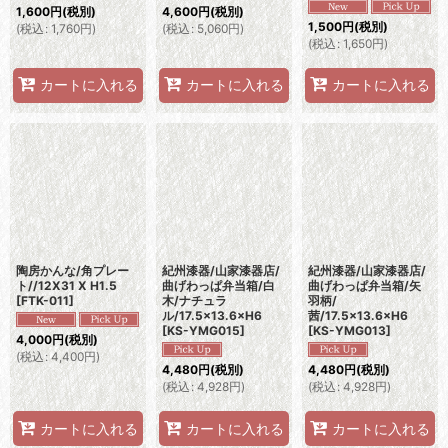
1,600
円
(税別)
4,600
円
(税別)
1,500
円
(税別)
(
税込
:
1,760
円
)
(
税込
:
5,060
円
)
(
税込
:
1,650
円
)
カートに入れる
カートに入れる
カートに入れる
陶房かんな/角プレー
紀州漆器/山家漆器店/
紀州漆器/山家漆器店/
ト//12X31 X H1.5
曲げわっぱ弁当箱/白
曲げわっぱ弁当箱/矢
[
FTK-011
]
木/ナチュラ
羽柄/
ル/17.5×13.6×H6
茜/17.5×13.6×H6
[
KS-YMG015
]
[
KS-YMG013
]
4,000
円
(税別)
(
税込
:
4,400
円
)
4,480
円
(税別)
4,480
円
(税別)
(
税込
:
4,928
円
)
(
税込
:
4,928
円
)
カートに入れる
カートに入れる
カートに入れる