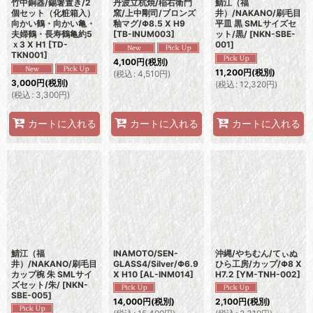
竹中銅器/錫箸置き/2
丹波立杭焼/稲右衛門
鯖江（福
個セット（化粧箱入）
窯/上中剛司/ブロンズ
井）/NAKANO/刷毛目
向かい鶴・向かい亀・
釉マグ/Φ8.5 X H9
平皿 黒 SMLサイズセ
夫婦鶴・長寿鶴亀約5
[
TB-INUM003
]
ット/黒/
[
NKN-SBE-
ｘ3 X H1
[
TD-
001
]
TKN001
]
4,100
円
(税別)
11,200
円
(税別)
(
税込
:
4,510
円
)
3,000
円
(税別)
(
税込
:
12,320
円
)
(
税込
:
3,300
円
)
カートに入れる
カートに入れる
カートに入れる
鯖江（福
INAMOTO/SEN-
沖縄/やちむん/てぃぬ
井）/NAKANO/刷毛目
GLASS4/Silver/Φ6.9
ひら工房/カップ/Φ8 X
カップ椀 朱 SMLサイ
X H10
[
AL-INM014
]
H7.2
[
YM-TNH-002
]
ズセット/朱/
[
NKN-
SBE-005
]
14,000
円
(税別)
2,100
円
(税別)