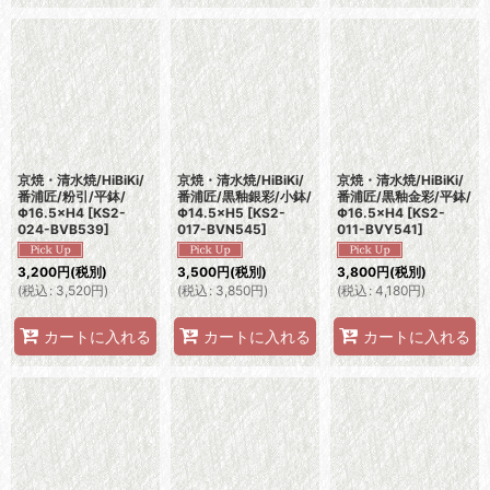
京焼・清水焼/HiBiKi/
京焼・清水焼/HiBiKi/
京焼・清水焼/HiBiKi/
番浦匠/粉引/平鉢/
番浦匠/黒釉銀彩/小鉢/
番浦匠/黒釉金彩/平鉢/
Φ16.5×H4
[
KS2-
Φ14.5×H5
[
KS2-
Φ16.5×H4
[
KS2-
024-BVB539
]
017-BVN545
]
011-BVY541
]
3,200
円
(税別)
3,500
円
(税別)
3,800
円
(税別)
(
税込
:
3,520
円
)
(
税込
:
3,850
円
)
(
税込
:
4,180
円
)
カートに入れる
カートに入れる
カートに入れる