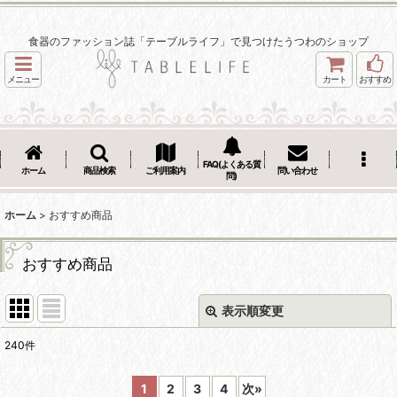
食器のファッション誌「テーブルライフ」で見つけたうつわのショップ
メニュー
カート
おすすめ
FAQ(よくある質
ホーム
商品検索
ご利用案内
問い合わせ
問)
ホーム
>
おすすめ商品
おすすめ商品
表示順変更
閉じる
240
件
表示数
:
1
2
3
4
次
»