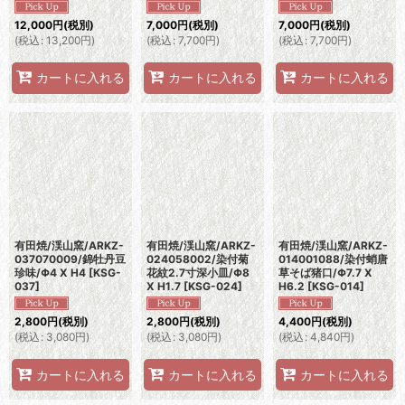
12,000
円
(税別)
7,000
円
(税別)
7,000
円
(税別)
(
税込
:
13,200
円
)
(
税込
:
7,700
円
)
(
税込
:
7,700
円
)
カートに入れる
カートに入れる
カートに入れる
有田焼/渓山窯/ARKZ-
有田焼/渓山窯/ARKZ-
有田焼/渓山窯/ARKZ-
037070009/錦牡丹豆
024058002/染付菊
014001088/染付蛸唐
珍味/Φ4 X H4
[
KSG-
花紋2.7寸深小皿/Φ8
草そば猪口/Φ7.7 X
037
]
X H1.7
[
KSG-024
]
H6.2
[
KSG-014
]
2,800
円
(税別)
2,800
円
(税別)
4,400
円
(税別)
(
税込
:
3,080
円
)
(
税込
:
3,080
円
)
(
税込
:
4,840
円
)
カートに入れる
カートに入れる
カートに入れる