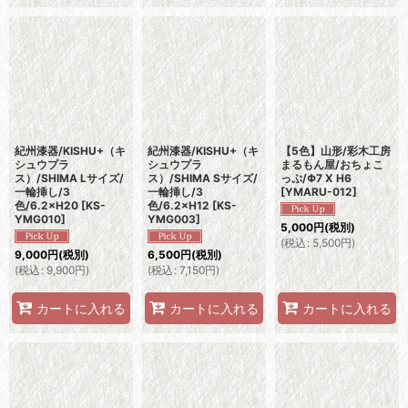
紀州漆器/KISHU+（キ
紀州漆器/KISHU+（キ
【5色】山形/彩木工房
シュウプラ
シュウプラ
まるもん屋/おちょこ
ス）/SHIMA Lサイズ/
ス）/SHIMA Sサイズ/
っぷ/Φ7 X H6
一輪挿し/3
一輪挿し/3
[
YMARU-012
]
色/6.2×H20
[
KS-
色/6.2×H12
[
KS-
YMG010
]
YMG003
]
5,000
円
(税別)
(
税込
:
5,500
円
)
9,000
円
(税別)
6,500
円
(税別)
(
税込
:
9,900
円
)
(
税込
:
7,150
円
)
カートに入れる
カートに入れる
カートに入れる