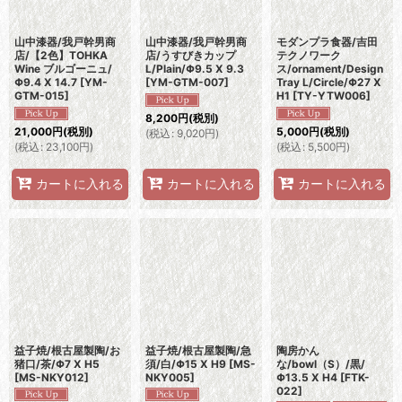
山中漆器/我戸幹男商
山中漆器/我戸幹男商
モダンプラ食器/吉田
店/【2色】TOHKA
店/うすびきカップ
テクノワーク
Wine ブルゴーニュ/
L/Plain/Φ9.5 X 9.3
ス/ornament/Design
Φ9.4 X 14.7
[
YM-
[
YM-GTM-007
]
Tray L/Circle/Φ27 X
GTM-015
]
H1
[
TY-YTW006
]
8,200
円
(税別)
21,000
円
(税別)
5,000
円
(税別)
(
税込
:
9,020
円
)
(
税込
:
23,100
円
)
(
税込
:
5,500
円
)
カートに入れる
カートに入れる
カートに入れる
益子焼/根古屋製陶/お
益子焼/根古屋製陶/急
陶房かん
猪口/茶/Φ7 X H5
須/白/Φ15 X H9
[
MS-
な/bowl（S）/黒/
[
MS-NKY012
]
NKY005
]
Φ13.5 X H4
[
FTK-
022
]