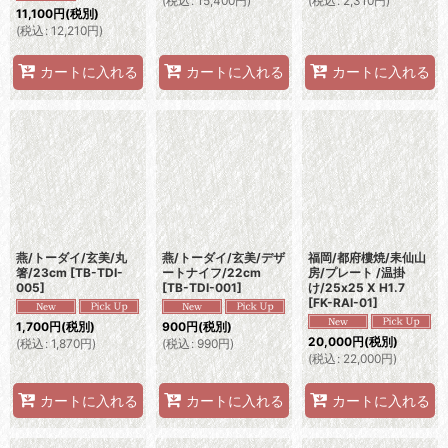
(
税込
:
15,400
円
)
(
税込
:
2,310
円
)
11,100
円
(税別)
(
税込
:
12,210
円
)
カートに入れる
カートに入れる
カートに入れる
燕/トーダイ/玄美/丸
燕/トーダイ/玄美/デザ
福岡/都府樓焼/耒仙山
箸/23cm
[
TB-TDI-
ートナイフ/22cm
房/プレート /温掛
005
]
[
TB-TDI-001
]
け/25x25 X H1.7
[
FK-RAI-01
]
1,700
円
(税別)
900
円
(税別)
20,000
円
(税別)
(
税込
:
1,870
円
)
(
税込
:
990
円
)
(
税込
:
22,000
円
)
カートに入れる
カートに入れる
カートに入れる