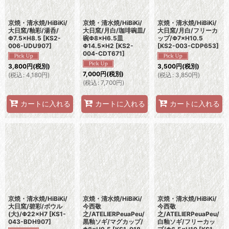
京焼・清水焼/HiBiKi/
京焼・清水焼/HiBiKi/
京焼・清水焼/HiBiKi/
大日窯/釉彩/湯呑/
大日窯/月白/珈琲碗皿/
大日窯/月白/フリーカ
Φ7.5×H8.5
[
KS2-
碗Φ8×H6.5皿
ップ/Φ7×H10.5
006-UDU907
]
Φ14.5×H2
[
KS2-
[
KS2-003-CDP653
]
004-CDT671
]
3,800
円
(税別)
3,500
円
(税別)
7,000
円
(税別)
(
税込
:
4,180
円
)
(
税込
:
3,850
円
)
(
税込
:
7,700
円
)
カートに入れる
カートに入れる
カートに入れる
京焼・清水焼/HiBiKi/
京焼・清水焼/HiBiKi/
京焼・清水焼/HiBiKi/
大日窯/碧彩/ボウル
今西敬
今西敬
(大)/Φ22×H7
[
KS1-
之/ATELIERPeuaPeu/
之/ATELIERPeuaPeu/
043-BDH907
]
黒釉ソギ/マグカップ/
白釉ソギ/フリーカッ