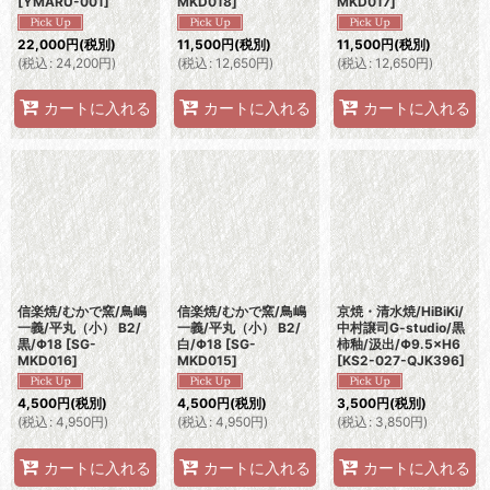
[
YMARU-001
]
MKD018
]
MKD017
]
22,000
円
(税別)
11,500
円
(税別)
11,500
円
(税別)
(
税込
:
24,200
円
)
(
税込
:
12,650
円
)
(
税込
:
12,650
円
)
カートに入れる
カートに入れる
カートに入れる
信楽焼/むかで窯/鳥嶋
信楽焼/むかで窯/鳥嶋
京焼・清水焼/HiBiKi/
一義/平丸（小） B2/
一義/平丸（小） B2/
中村譲司G-studio/黒
黒/Φ18
[
SG-
白/Φ18
[
SG-
柿釉/汲出/Φ9.5×H6
MKD016
]
MKD015
]
[
KS2-027-QJK396
]
4,500
円
(税別)
4,500
円
(税別)
3,500
円
(税別)
(
税込
:
4,950
円
)
(
税込
:
4,950
円
)
(
税込
:
3,850
円
)
カートに入れる
カートに入れる
カートに入れる