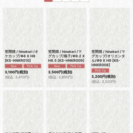
並び順
:
絞り込む
笠間焼 / hinakari /オ
笠間焼 / hinakari /マ
笠間焼 / hinakari /マ
ケカップ/Φ8 X H8
グカップ/格子/Φ9.2 X
グカップ/オリエンタ
[
KS-HNKR010
]
H8.5
[
KS-HNKR009
]
ル/Φ9 X H9
[
KS-
HNKR008
]
3,100
円
(税別)
3,500
円
(税別)
3,200
円
(税別)
(
税込
:
3,410
円
)
(
税込
:
3,850
円
)
(
税込
:
3,520
円
)