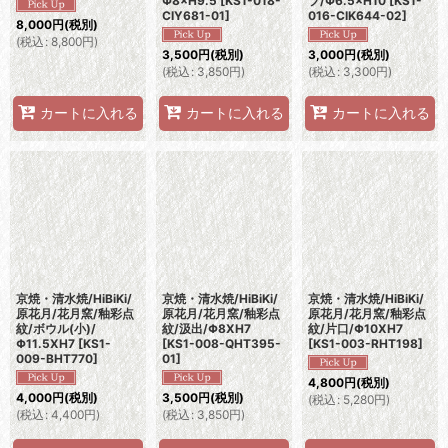
Φ8×H9.5
[
KS1-018-
プ/Φ6.5×H10
[
KS1-
CIY681-01
]
016-CIK644-02
]
8,000
円
(税別)
(
税込
:
8,800
円
)
3,500
円
(税別)
3,000
円
(税別)
(
税込
:
3,850
円
)
(
税込
:
3,300
円
)
カートに入れる
カートに入れる
カートに入れる
京焼・清水焼/HiBiKi/
京焼・清水焼/HiBiKi/
京焼・清水焼/HiBiKi/
原花月/花月窯/釉彩点
原花月/花月窯/釉彩点
原花月/花月窯/釉彩点
紋/ボウル(小)/
紋/汲出/Φ8XH7
紋/片口/Φ10XH7
Φ11.5XH7
[
KS1-
[
KS1-008-QHT395-
[
KS1-003-RHT198
]
009-BHT770
]
01
]
4,800
円
(税別)
4,000
円
(税別)
3,500
円
(税別)
(
税込
:
5,280
円
)
(
税込
:
4,400
円
)
(
税込
:
3,850
円
)