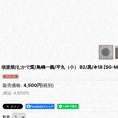
信楽焼/むかで窯/鳥嶋一義/平丸（小） B2/黒/Φ18
[
SG-M
販売価格
:
4,500
円
(税別)
(
税込
:
4,950
円
)
Facebookでシェア
数量
: