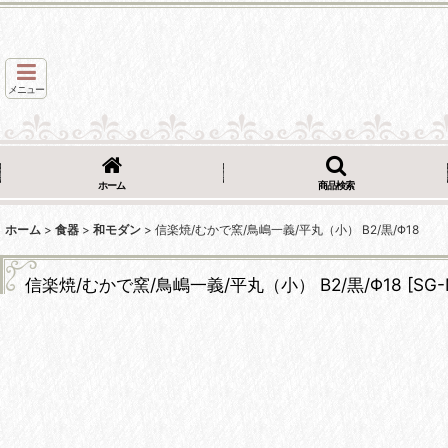
メニュー
ホーム
商品検索
ホーム
>
食器
>
和モダン
>
信楽焼/むかで窯/鳥嶋一義/平丸（小） B2/黒/Φ18
信楽焼/むかで窯/鳥嶋一義/平丸（小） B2/黒/Φ18
[
SG-