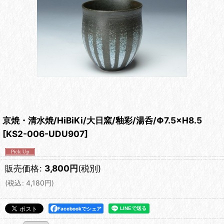
京焼・清水焼/HiBiKi/大日窯/釉彩/湯呑/Φ7.5×H8.5
[
KS2-006-UDU907
]
販売価格
:
3,800
円
(税別)
(
税込
:
4,180
円
)
Facebookでシェア