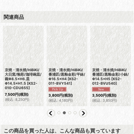
関連商品
京焼・清水焼/HiBiKi/
京焼・清水焼/HiBiKi/
京焼・清水焼/HiBiKi/
大日窯/釉彩/珈琲碗皿/
番浦匠/黒釉金彩/平鉢/
番浦匠/黒釉金彩/小鉢/
碗Φ8.5×H6.皿
Φ16.5×H4
[
KS2-
Φ14.5×H5
[
KS2-
Φ14.5×H1.5
[
KS2-
011-BVY541
]
012-BVU540
]
010-CDU655
]
7,500
円
(税別)
3,800
円
(税別)
3,500
円
(税別)
(
税込
:
8,250
円
)
(
税込
:
4,180
円
)
(
税込
:
3,850
円
)
この商品を買った人は、こんな商品も買っています