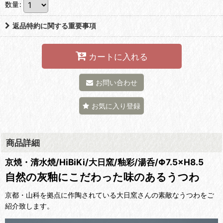
数量
:
返品特約に関する重要事項
カートに入れる
お問い合わせ
お気に入り登録
商品詳細
京焼・清水焼/HiBiKi/大日窯/釉彩/湯呑/Φ7.5×H8.5
自然の灰釉にこだわった味のあるうつわ
京都・山科を拠点に作陶されている大日窯さんの素敵なうつわをご
紹介致します。