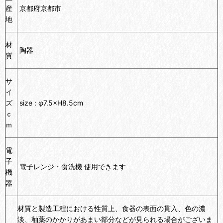
産
京都府京都市
地
材
陶器
質
サ
イ
ズ
size :
φ7.5
×H8.5cm
ｃ
ｍ
電
子
電子レンジ・食洗機 使用できます
機
器
材質と製造工程における性質上、食器の表面の貫入、色の濃
淡、釉薬のかかりがあまい部分などが見られる場合がございま