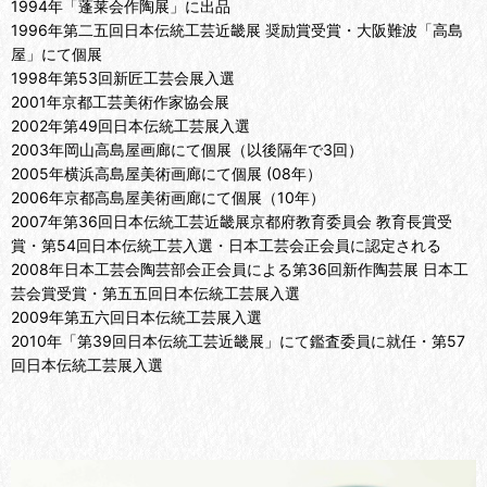
1994年「蓬莱会作陶展」に出品
1996年第二五回日本伝統工芸近畿展 奨励賞受賞・大阪難波「高島
屋」にて個展
1998年第53回新匠工芸会展入選
2001年京都工芸美術作家協会展
2002年第49回日本伝統工芸展入選
2003年岡山高島屋画廊にて個展（以後隔年で3回）
2005年横浜高島屋美術画廊にて個展 (08年）
2006年京都高島屋美術画廊にて個展（10年）
2007年第36回日本伝統工芸近畿展京都府教育委員会 教育長賞受
賞・第54回日本伝統工芸入選・日本工芸会正会員に認定される
2008年日本工芸会陶芸部会正会員による第36回新作陶芸展 日本工
芸会賞受賞・第五五回日本伝統工芸展入選
2009年第五六回日本伝統工芸展入選
2010年「第39回日本伝統工芸近畿展」にて鑑査委員に就任・第57
回日本伝統工芸展入選