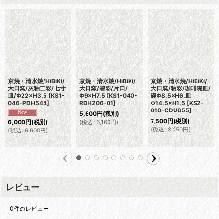
京焼・清水焼/HiBiKi/
京焼・清水焼/HiBiKi/
京焼・清水焼/HiBiKi/
大日窯/灰釉三彩/七寸
大日窯/碧彩/片口/
大日窯/釉彩/珈琲碗皿/
皿/Φ22×H3.5
[
KS1-
Φ9×H7.5
[
KS1-040-
碗Φ8.5×H6.皿
046-PDH544
]
RDH206-01
]
Φ14.5×H1.5
[
KS2-
010-CDU655
]
5,600
円
(税別)
7,500
円
(税別)
(
税込
:
6,160
円
)
6,000
円
(税別)
(
税込
:
8,250
円
)
(
税込
:
6,600
円
)
レビュー
0
件のレビュー