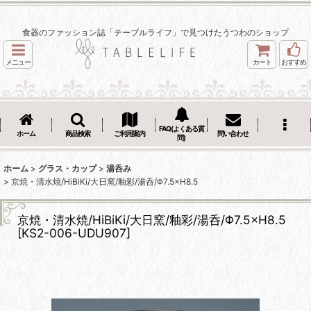
食器のファッション誌「テーブルライフ」で見つけたうつわのショップ
メニュー
カート
おすすめ
FAQ(よくある質
ホーム
商品検索
ご利用案内
問い合わせ
問)
ホーム
>
グラス・カップ
>
湯呑み
>
京焼・清水焼/HiBiKi/大日窯/釉彩/湯呑/Φ7.5×H8.5
京焼・清水焼/HiBiKi/大日窯/釉彩/湯呑/Φ7.5×H8.5
[
KS2-006-UDU907
]