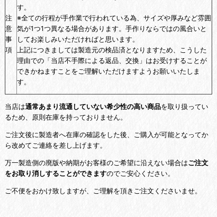
す。
注
※全ての行程が手作業で行われている為、サイズや厚みなど雰囲
意
気が1つ1つ異なる場合があります。手作りならではの風合いと
事
してお楽しみいただければと思います。
項
上記につきましては製造元の検品済となりますため、こうした
理由での「当店不手際による返品、交換」はお受けすることが
できかねますことをご理解いただけますようお願いいたしま
す。
当店は
通常あまり流通していない希少性の高い商品
を取り扱ってい
るため、原則在庫を持っておりません。
ご注文後に製造者へ在庫の確認をした後、ご購入が可能となってか
ら改めてご連絡を差し上げます。
万一製造側の廃版や納期がお客様のご希望に沿えない場合は
ご注文
をお取り消しすることができます
のでご安心ください。
ご不便をおかけ致しますが、ご理解を頂きご注文くださいませ。