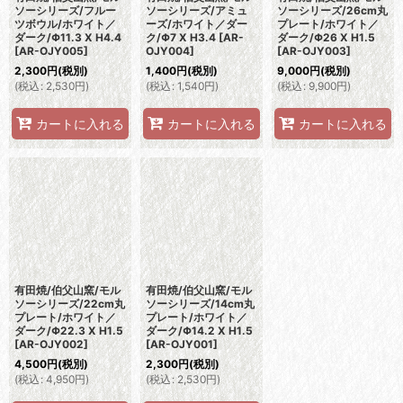
ソーシリーズ/フルー
ソーシリーズ/アミュ
ソーシリーズ/26cm丸
ツボウル/ホワイト／
ーズ/ホワイト／ダー
プレート/ホワイト／
ダーク/Φ11.3 X H4.4
ク/Φ7 X H3.4
[
AR-
ダーク/Φ26 X H1.5
[
AR-OJY005
]
OJY004
]
[
AR-OJY003
]
2,300
円
(税別)
1,400
円
(税別)
9,000
円
(税別)
(
税込
:
2,530
円
)
(
税込
:
1,540
円
)
(
税込
:
9,900
円
)
カートに入れる
カートに入れる
カートに入れる
有田焼/伯父山窯/モル
有田焼/伯父山窯/モル
ソーシリーズ/22cm丸
ソーシリーズ/14cm丸
プレート/ホワイト／
プレート/ホワイト／
ダーク/Φ22.3 X H1.5
ダーク/Φ14.2 X H1.5
[
AR-OJY002
]
[
AR-OJY001
]
4,500
円
(税別)
2,300
円
(税別)
(
税込
:
4,950
円
)
(
税込
:
2,530
円
)