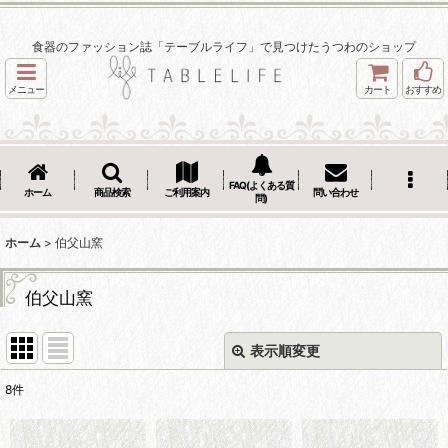
食器のファッション誌「テーブルライフ」で見つけたうつわのショップ
メニュー
カート
おすすめ
FAQ(よくある質
ホーム
商品検索
ご利用案内
問い合わせ
問)
ホーム
>
伯父山窯
伯父山窯
表示順変更
閉じる
8
件
表示数
: