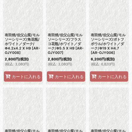
並び順
:
絞り込む
有田焼/伯父山窯/モル
有田焼/伯父山窯/モル
有田焼/伯父山窯/モル
ソーシリーズ/角花瓶/
ソーシリーズ/フラス
ソーシリーズ/ポトフ
ホワイト／ダーク/
コ花瓶/ホワイト／ダ
ボウル/ホワイト／ダ
Φ4.2x4.2 X H9
[
AR-
ーク/Φ5.5 X H9
[
AR-
ーク/Φ19 X H4.7
OJY008
]
OJY007
]
[
AR-OJY006
]
2,800
円
(税別)
2,800
円
(税別)
6,200
円
(税別)
(
税込
:
3,080
円
)
(
税込
:
3,080
円
)
(
税込
:
6,820
円
)
カートに入れる
カートに入れる
カートに入れる
有田焼/伯父山窯/モル
有田焼/伯父山窯/モル
有田焼/伯父山窯/モル