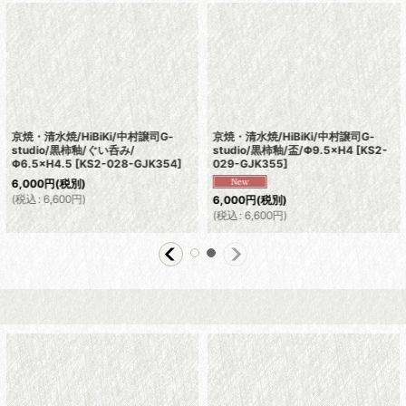
京焼・清水焼/HiBiKi/中村譲司G-
京焼・清水焼/HiBiKi/中村譲司G-
studio/黒柿釉/ぐい呑み/
studio/黒柿釉/盃/Φ9.5×H4
[
KS2-
Φ6.5×H4.5
[
KS2-028-GJK354
]
029-GJK355
]
6,000
円
(税別)
(
税込
:
6,600
円
)
6,000
円
(税別)
(
税込
:
6,600
円
)