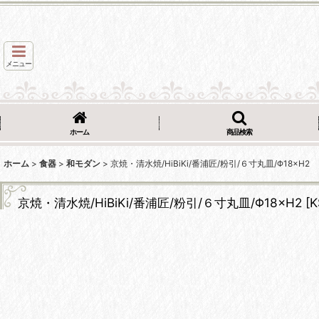
メニュー
ホーム
商品検索
ホーム
>
食器
>
和モダン
>
京焼・清水焼/HiBiKi/番浦匠/粉引/６寸丸皿/Φ18×H2
京焼・清水焼/HiBiKi/番浦匠/粉引/６寸丸皿/Φ18×H2
[
K