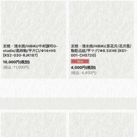
京焼・清水焼/HiBiKi/中村譲司G-
京焼・清水焼/HiBiKi/原花月/花月窯/
studio/黒柿釉/平片口/Φ14×H5
釉彩点紋/平マグ/Φ9.5XH6
[
KS1-
[
KS2-030-RJK187
]
001-CHS720
]
10,000
円
(税別)
(
税込
:
11,000
円
)
4,000
円
(税別)
(
税込
:
4,400
円
)