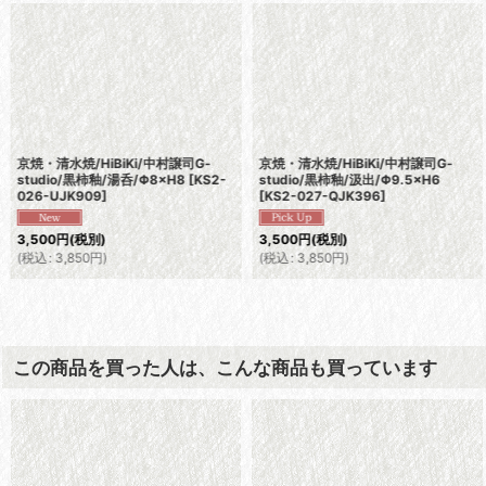
京焼・清水焼/HiBiKi/中村譲司G-
京焼・清水焼/HiBiKi/中村譲司G-
studio/黒柿釉/湯呑/Φ8×H8
[
KS2-
studio/黒柿釉/汲出/Φ9.5×H6
026-UJK909
]
[
KS2-027-QJK396
]
3,500
円
(税別)
3,500
円
(税別)
(
税込
:
3,850
円
)
(
税込
:
3,850
円
)
この商品を買った人は、こんな商品も買っています