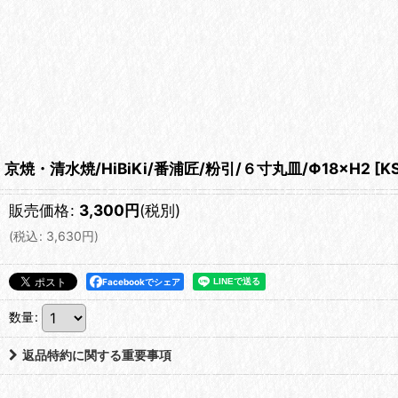
京焼・清水焼/HiBiKi/番浦匠/粉引/６寸丸皿/Φ18×H2
[
K
販売価格
:
3,300
円
(税別)
(
税込
:
3,630
円
)
Facebookでシェア
数量
:
返品特約に関する重要事項