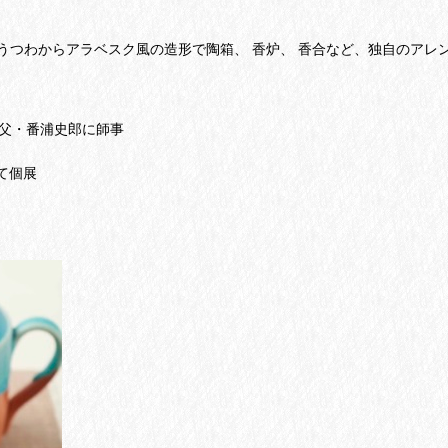
うつわからアラベスク風の造形で陶箱、 香炉、 香合など、独自のアレ
叔父・番浦史郎に師事
にて個展