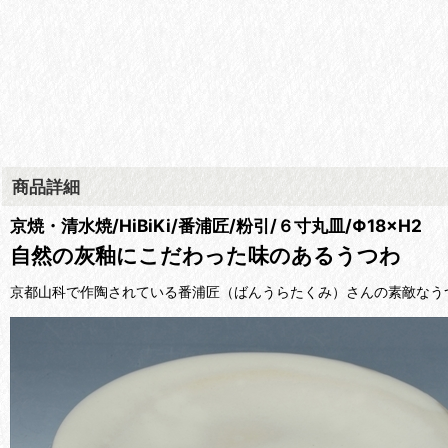
商品詳細
京焼・清水焼/HiBiKi/番浦匠/粉引/６寸丸皿/Φ18×H2
自然の灰釉にこだわった味のあるうつわ
京都山科で作陶されている番浦匠（ばんうらたくみ）さんの素敵なう