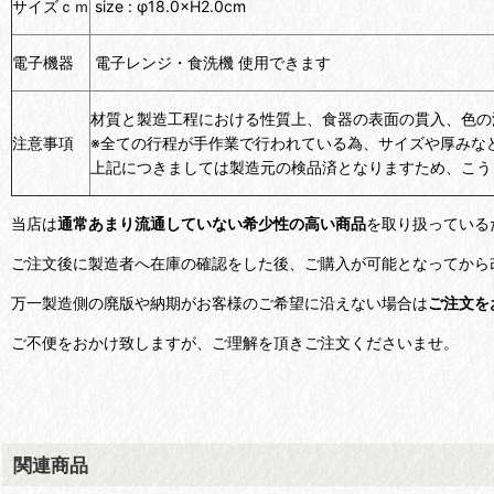
サイズｃｍ
size :
φ18.0
×H2.0cm
電子機器
電子レンジ・食洗機 使用できます
材質と製造工程における性質上、食器の表面の貫入、色の
注意事項
※全ての行程が手作業で行われている為、サイズや厚みな
上記につきましては製造元の検品済となりますため、こう
当店は
通常あまり流通していない希少性の高い商品
を取り扱っている
ご注文後に製造者へ在庫の確認をした後、ご購入が可能となってから
万一製造側の廃版や納期がお客様のご希望に沿えない場合は
ご注文を
ご不便をおかけ致しますが、ご理解を頂きご注文くださいませ。
関連商品