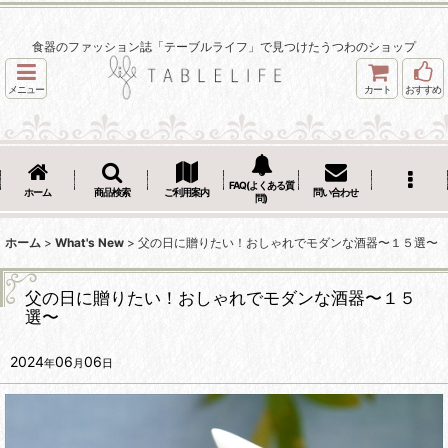
食器のファッション誌「テーブルライフ」で見つけたうつわのショップ
メニュー
カート
おすすめ
FAQ(よくある質
ホーム
商品検索
ご利用案内
問い合わせ
問)
ホーム
>
What's New
>
父の日に贈りたい！おしゃれでモダンな酒器〜１５選〜
父の日に贈りたい！おしゃれでモダンな酒器〜１５
選〜
2024
06
06
年
月
日