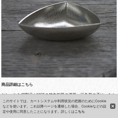
商品詳細はこちら
おしゃれな錫製品が好評の竹中銅器の酒器。三角形の盃は、なか
なか珍しいデザインですね。
このサイトでは、カートシステムや利用状況の把握のためにCookie
などを使います。これ以降ページを遷移した場合、Cookieなどの設
純錫製なので熱伝導がよく、お酒の口当たりをまろやかにする効
定や使用に同意したことになります。詳しくは
こちら
果があるといわれています。また錫はイオン効果が高く、昔から