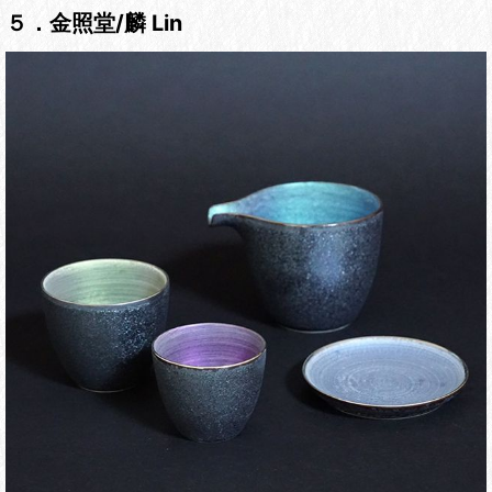
５．金照堂/麟 Lin