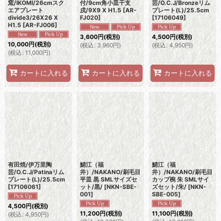
窯/IKOMI/26cmスク
付/9cm角小皿干支
芸/O.C.J/Bronzeリム
エアプレート
戌/9X9 X H1.5
[
AR-
プレート(L)/25.5cm
divide3/26X26 X
FJ020
]
[
17106049
]
H1.5
[
AR-FJ006
]
3,600
円
(税別)
4,500
円
(税別)
10,000
円
(税別)
(
税込
:
3,960
円
)
(
税込
:
4,950
円
)
(
税込
:
11,000
円
)
カートに入れる
カートに入れる
カートに入れる
有田焼/伊万里陶
鯖江（福
鯖江（福
芸/O.C.J/Patinaリム
井）/NAKANO/刷毛目
井）/NAKANO/刷毛目
プレート(L)/25.5cm
平皿 黒 SMLサイズセ
カップ椀 朱 SMLサイ
[
17106061
]
ット/黒/
[
NKN-SBE-
ズセット/朱/
[
NKN-
001
]
SBE-005
]
4,500
円
(税別)
11,200
円
(税別)
11,100
円
(税別)
(
税込
:
4,950
円
)