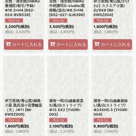
京焼・清水焼/HiBiKi/
京焼・清水焼/HiBiKi/
伊万里焼/青山窯/かけ
番浦匠/粉引/平鉢/
中村譲司G-studio/黒
わけ スクエア小皿/
Φ16.5×H4
[
KS2-
柿釉/汲出/Φ9.5×H6
白/9X9
[
IM-
024-BVB539
]
[
KS2-027-QJK396
]
KWSZ004
]
3,200
円
(税別)
3,500
円
(税別)
1,800
円
(税別)
(
税込
:
3,520
円
)
(
税込
:
3,850
円
)
(
税込
:
1,980
円
)
カートに入れる
カートに入れる
カートに入れる
伊万里焼/青山窯/鍋島
堀有一郎/白線象嵌皿
堀有一郎/白線象嵌鉢
小皿 黒呉須小花雪輪皿
S/黒/白ストライプ/
L/黒/白ストライプ/
（大）/Φ11
[
IM-
Φ13.5X2
[
YHORI-
Φ24XH5.5
[
YHORI-
KWSZ009
]
003
]
004
]
1,800
円
(税別)
2,100
円
(税別)
6,900
円
(税別)
(
税込
:
1,980
円
)
(
税込
:
2,310
円
)
(
税込
:
7,590
円
)