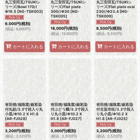
丸三安田瓦/TSUKIシ
丸三安田瓦/TSUKIシ
丸三安田瓦/TSUKIシ
リーズ/Bowl 170//
リーズ/Flat plate
リーズ/Flat plate oval
Φ16.5
[
NG-TSK003
]
300//Φ30
[
NG-
230//Φ23.4
[
NG-
TSK005
]
TSK009
]
6,000
円
(税別)
18,000
円
(税別)
8,500
円
(税別)
(
税込
:
6,600
円
)
(
税込
:
19,800
円
)
(
税込
:
9,350
円
)
カートに入れる
カートに入れる
カートに入れる
有田焼/福珠窯/銀彩染
有田焼/福珠窯/銀彩染
有田焼/福珠窯/銀彩染
付丸紋/3.3寸段入り丸
付ぶどう蝶/3.3寸段入
付古染市松/3.3寸段入
小皿/Φ10.2 X H1.8
り丸小皿/Φ10.2 X
り丸小皿/Φ10.2 X
[
AR-FJ028
]
H1.8
[
AR-FJ027
]
H1.8
[
AR-FJ025
]
3,200
円
(税別)
3,000
円
(税別)
3,200
円
(税別)
(
税込
:
3,520
円
)
(
税込
:
3,300
円
)
(
税込
:
3,520
円
)