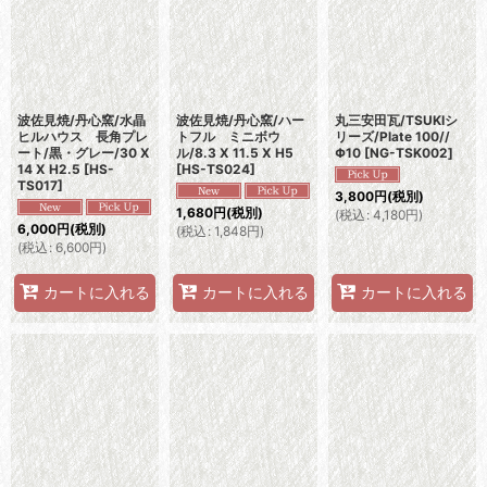
波佐見焼/丹心窯/水晶
波佐見焼/丹心窯/ハー
丸三安田瓦/TSUKIシ
ヒルハウス 長角プレ
トフル ミニボウ
リーズ/Plate 100//
ート/黒・グレー/30 X
ル/8.3 X 11.5 X H5
Φ10
[
NG-TSK002
]
14 X H2.5
[
HS-
[
HS-TS024
]
TS017
]
3,800
円
(税別)
1,680
円
(税別)
(
税込
:
4,180
円
)
6,000
円
(税別)
(
税込
:
1,848
円
)
(
税込
:
6,600
円
)
カートに入れる
カートに入れる
カートに入れる