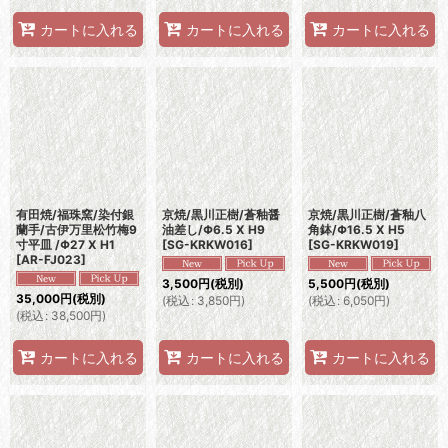
カートに入れる
カートに入れる
カートに入れる
有田焼/福珠窯/染付銀
京焼/黒川正樹/蒼釉醤
京焼/黒川正樹/蒼釉八
蘭手/古伊万里松竹梅9
油差し/Φ6.5 X H9
角鉢/Φ16.5 X H5
寸平皿 /Φ27 X H1
[
SG-KRKW016
]
[
SG-KRKW019
]
[
AR-FJ023
]
3,500
円
(税別)
5,500
円
(税別)
35,000
円
(税別)
(
税込
:
3,850
円
)
(
税込
:
6,050
円
)
(
税込
:
38,500
円
)
カートに入れる
カートに入れる
カートに入れる