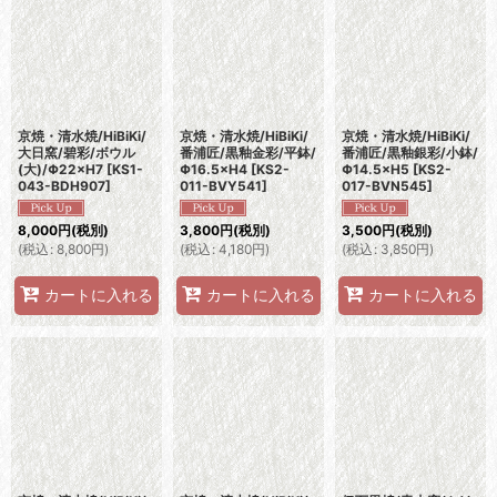
京焼・清水焼/HiBiKi/
京焼・清水焼/HiBiKi/
京焼・清水焼/HiBiKi/
大日窯/碧彩/ボウル
番浦匠/黒釉金彩/平鉢/
番浦匠/黒釉銀彩/小鉢/
(大)/Φ22×H7
[
KS1-
Φ16.5×H4
[
KS2-
Φ14.5×H5
[
KS2-
043-BDH907
]
011-BVY541
]
017-BVN545
]
8,000
円
(税別)
3,800
円
(税別)
3,500
円
(税別)
(
税込
:
8,800
円
)
(
税込
:
4,180
円
)
(
税込
:
3,850
円
)
カートに入れる
カートに入れる
カートに入れる