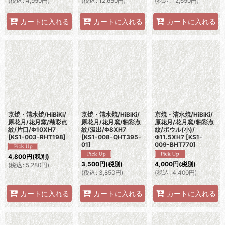
(
税込
:
4,950
円
)
(
税込
:
12,650
円
)
(
税込
:
12,650
円
)
カートに入れる
カートに入れる
カートに入れる
京焼・清水焼/HiBiKi/
京焼・清水焼/HiBiKi/
京焼・清水焼/HiBiKi/
原花月/花月窯/釉彩点
原花月/花月窯/釉彩点
原花月/花月窯/釉彩点
紋/片口/Φ10XH7
紋/汲出/Φ8XH7
紋/ボウル(小)/
[
KS1-003-RHT198
]
[
KS1-008-QHT395-
Φ11.5XH7
[
KS1-
01
]
009-BHT770
]
4,800
円
(税別)
3,500
円
(税別)
4,000
円
(税別)
(
税込
:
5,280
円
)
(
税込
:
3,850
円
)
(
税込
:
4,400
円
)
カートに入れる
カートに入れる
カートに入れる