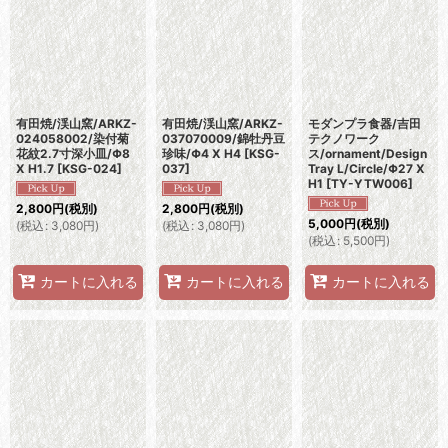
有田焼/渓山窯/ARKZ-
有田焼/渓山窯/ARKZ-
モダンプラ食器/吉田
024058002/染付菊
037070009/錦牡丹豆
テクノワーク
花紋2.7寸深小皿/Φ8
珍味/Φ4 X H4
[
KSG-
ス/ornament/Design
X H1.7
[
KSG-024
]
037
]
Tray L/Circle/Φ27 X
H1
[
TY-YTW006
]
2,800
円
(税別)
2,800
円
(税別)
5,000
円
(税別)
(
税込
:
3,080
円
)
(
税込
:
3,080
円
)
(
税込
:
5,500
円
)
カートに入れる
カートに入れる
カートに入れる