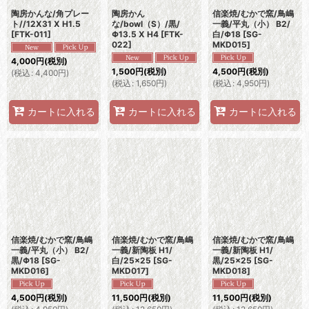
陶房かんな/角プレー
陶房かん
信楽焼/むかで窯/鳥嶋
ト//12X31 X H1.5
な/bowl（S）/黒/
一義/平丸（小） B2/
[
FTK-011
]
Φ13.5 X H4
[
FTK-
白/Φ18
[
SG-
022
]
MKD015
]
4,000
円
(税別)
1,500
円
(税別)
4,500
円
(税別)
(
税込
:
4,400
円
)
(
税込
:
1,650
円
)
(
税込
:
4,950
円
)
カートに入れる
カートに入れる
カートに入れる
信楽焼/むかで窯/鳥嶋
信楽焼/むかで窯/鳥嶋
信楽焼/むかで窯/鳥嶋
一義/平丸（小） B2/
一義/新陶板 H1/
一義/新陶板 H1/
黒/Φ18
[
SG-
白/25×25
[
SG-
黒/25×25
[
SG-
MKD016
]
MKD017
]
MKD018
]
4,500
円
(税別)
11,500
円
(税別)
11,500
円
(税別)