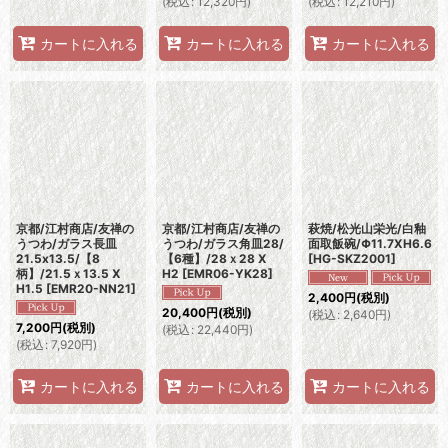
(
税込
:
12,320
円
)
(
税込
:
12,210
円
)
カートに入れる
カートに入れる
カートに入れる
京都/江村商店/友禅の
京都/江村商店/友禅の
萩焼/松光山栄光/白釉
うつわ/ガラス長皿
うつわ/ガラス角皿28/
面取飯碗/Φ11.7XH6.6
21.5x13.5/【8
【6種】/28ｘ28 X
[
HG-SKZ2001
]
柄】/21.5ｘ13.5 X
H2
[
EMR06-YK28
]
H1.5
[
EMR20-NN21
]
2,400
円
(税別)
20,400
円
(税別)
(
税込
:
2,640
円
)
7,200
円
(税別)
(
税込
:
22,440
円
)
(
税込
:
7,920
円
)
カートに入れる
カートに入れる
カートに入れる