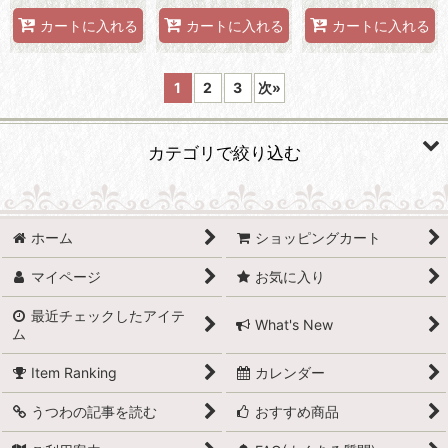
カートに入れる
カートに入れる
カートに入れる
1
2
3
次
»
カテゴリで絞り込む
食器 (全商品)
ホーム
ショッピングカート
スタイリッシュ
マイページ
お気に入り
和モダン
最近チェックしたアイテ
What's New
ム
北欧風
Item Ranking
カレンダー
ナチュラル
うつわの記事を読む
おすすめ商品
クラシック