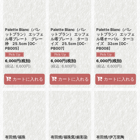
Palette Blanc（パレ
Palette Blanc（パレ
Palette Blanc（パレ
ットブラン） エッフェ
ットブラン） エッフェ
ットブラン） エッフェ
ル塔プレート グレー
ル塔プレート ターコ
ル塔オーバル ターコ
枠 25.5cm
[
OC-
イズ 25.5cm
[
OC-
イズ 32cm
[
OC-
PB005
]
PB007
]
PB008
]
6,000
円
(税別)
6,000
円
(税別)
6,000
円
(税別)
(
税込
:
6,600
円
)
(
税込
:
6,600
円
)
(
税込
:
6,600
円
)
カートに入れる
カートに入れる
カートに入れる
有田焼/福珠
有田焼/福珠窯/銀彩染
有田焼/伊万里陶