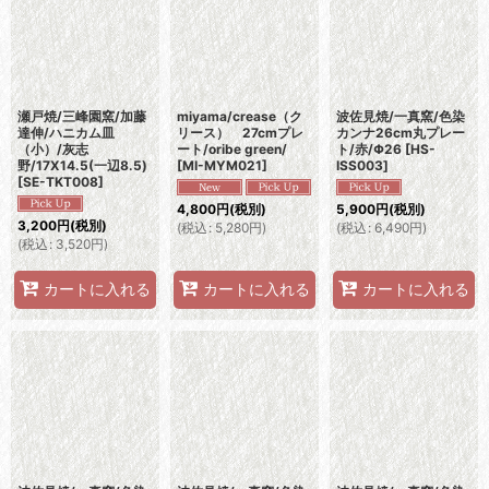
瀬戸焼/三峰園窯/加藤
miyama/crease（ク
波佐見焼/一真窯/色染
達伸/ハニカム皿
リース） 27cmプレ
カンナ26cm丸プレー
（小）/灰志
ート/oribe green/
ト/赤/Φ26
[
HS-
野/17X14.5(一辺8.5)
[
MI-MYM021
]
ISS003
]
[
SE-TKT008
]
4,800
円
(税別)
5,900
円
(税別)
3,200
円
(税別)
(
税込
:
5,280
円
)
(
税込
:
6,490
円
)
(
税込
:
3,520
円
)
カートに入れる
カートに入れる
カートに入れる