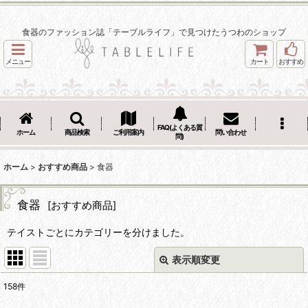
食器のファッション誌「テーブルライフ」で見つけたうつわのショップ
メニュー
カート
おすすめ
FAQ(よくある質
ホーム
商品検索
ご利用案内
問い合わせ
問)
ホーム
>
おすすめ商品
>
食器
食器
[
おすすめ商品
]
テイストごとにカテゴリーを分けました。
表示順変更
閉じる
158
件
サブカテゴリ
: