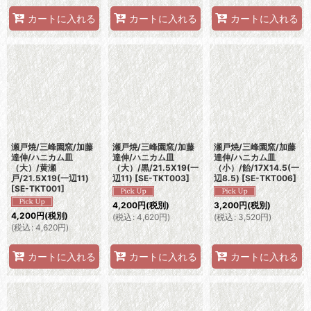
カートに入れる
カートに入れる
カートに入れる
瀬戸焼/三峰園窯/加藤
瀬戸焼/三峰園窯/加藤
瀬戸焼/三峰園窯/加藤
達伸/ハニカム皿
達伸/ハニカム皿
達伸/ハニカム皿
（大）/黄瀬
（大）/黒/21.5X19(一
（小）/飴/17X14.5(一
戸/21.5X19(一辺11)
辺11)
[
SE-TKT003
]
辺8.5)
[
SE-TKT006
]
[
SE-TKT001
]
4,200
円
(税別)
3,200
円
(税別)
4,200
円
(税別)
(
税込
:
4,620
円
)
(
税込
:
3,520
円
)
(
税込
:
4,620
円
)
カートに入れる
カートに入れる
カートに入れる