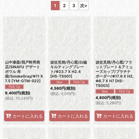
1
2
3
次
»
表示数
:
並び順
:
絞り込む
山中漆器/我戸幹男商
波佐見焼/丹心窯/白磁
波佐見焼/丹心窯/フラ
店/SINAFU デザート
キルティングプレー
ットプレート＆アミュ
ボウル 布
ト/Φ23.7 X H2.4
ーズカップ/プラチナ
袋/SmokeGray/Φ11 X
[
HS-TS001
]
ボーダー/Φ17.9 X H2,
7.5
[
YM-GTM-022
]
Φ6.7 X H7
[
HS-
TS003
]
4,560
円
(税別)
9,400
円
(税別)
(
税込
:
5,016
円
)
4,800
円
(税別)
(
税込
:
10,340
円
)
(
税込
:
5,280
円
)
カートに入れる
カートに入れる
カートに入れる