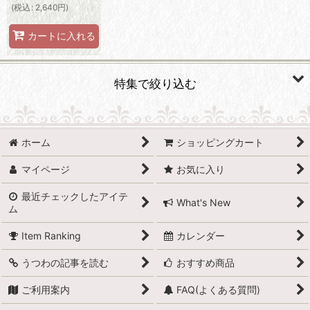
(
税込
:
2,640
円
)
カートに入れる
特集で絞り込む
有田焼
ホーム
ショッピングカート
波佐見焼
マイページ
お気に入り
小石原焼
最近チェックしたアイテ
What's New
ム
萩焼
Item Ranking
カレンダー
備前焼
うつわの記事を読む
おすすめ商品
丹波立杭焼
ご利用案内
FAQ(よくある質問)
京焼