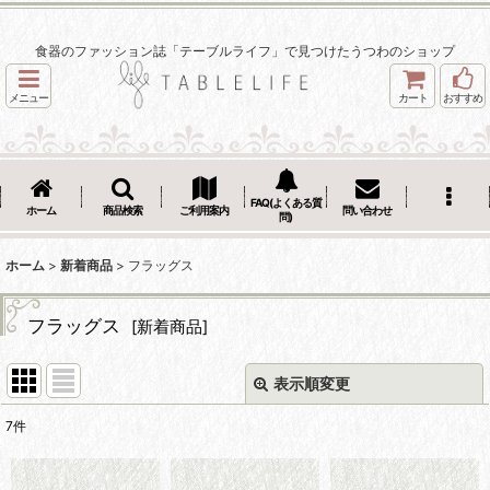
食器のファッション誌「テーブルライフ」で見つけたうつわのショップ
メニュー
カート
おすすめ
FAQ(よくある質
ホーム
商品検索
ご利用案内
問い合わせ
問)
ホーム
>
新着商品
>
フラッグス
フラッグス
[
新着商品
]
表示順変更
閉じる
7
件
表示数
: