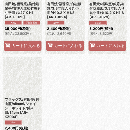
有田焼/福珠窯/染付銀
有田焼/福珠窯/白磁銀
有田焼/福珠窯/銀彩染
蘭手/古伊万里松竹梅9
彩/3.3寸段入り丸小
付双鹿図/3.3寸段入り
寸平皿 /Φ27 X H1
皿/Φ10.2 X H1.8
丸小皿/Φ10.2 X H1.8
[
AR-FJ023
]
[
AR-FJ024
]
[
AR-FJ029
]
35,000
円
(税別)
2,400
円
(税別)
3,200
円
(税別)
(
税込
:
38,500
円
)
(
税込
:
2,640
円
)
(
税込
:
3,520
円
)
カートに入れる
カートに入れる
カートに入れる
フラッグス/有田焼/貝
山窯/sikumi/シャイ
ン・ホワイト/銘々
皿/14cm
[
AR-
KZ004
]
2,400
円
(税別)