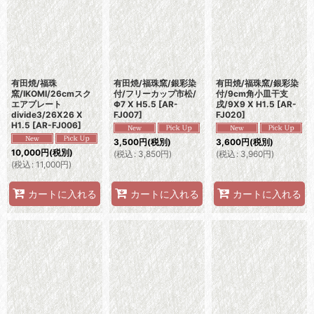
並び順
:
絞り込む
有田焼/福珠
有田焼/福珠窯/銀彩染
有田焼/福珠窯/銀彩染
窯/IKOMI/26cmスク
付/フリーカップ市松/
付/9cm角小皿干支
エアプレート
Φ7 X H5.5
[
AR-
戌/9X9 X H1.5
[
AR-
divide3/26X26 X
FJ007
]
FJ020
]
H1.5
[
AR-FJ006
]
3,500
円
(税別)
3,600
円
(税別)
10,000
円
(税別)
(
税込
:
3,850
円
)
(
税込
:
3,960
円
)
(
税込
:
11,000
円
)
カートに入れる
カートに入れる
カートに入れる