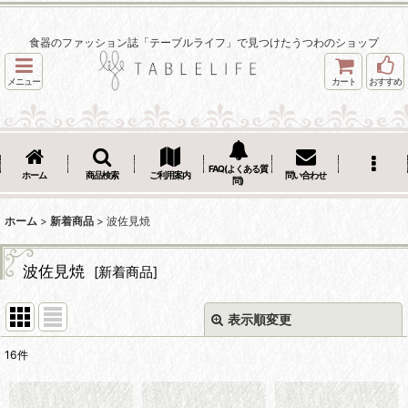
食器のファッション誌「テーブルライフ」で見つけたうつわのショップ
メニュー
カート
おすすめ
FAQ(よくある質
ホーム
商品検索
ご利用案内
問い合わせ
問)
ホーム
>
新着商品
>
波佐見焼
波佐見焼
[
新着商品
]
表示順変更
閉じる
16
件
表示数
: