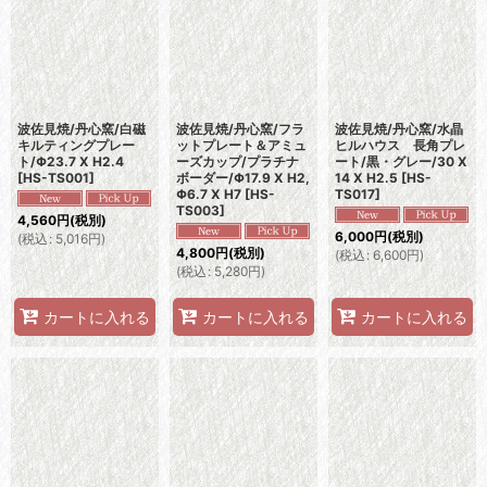
並び順
:
絞り込む
波佐見焼/丹心窯/白磁
波佐見焼/丹心窯/フラ
波佐見焼/丹心窯/水晶
キルティングプレー
ットプレート＆アミュ
ヒルハウス 長角プレ
ト/Φ23.7 X H2.4
ーズカップ/プラチナ
ート/黒・グレー/30 X
[
HS-TS001
]
ボーダー/Φ17.9 X H2,
14 X H2.5
[
HS-
Φ6.7 X H7
[
HS-
TS017
]
TS003
]
4,560
円
(税別)
6,000
円
(税別)
(
税込
:
5,016
円
)
4,800
円
(税別)
(
税込
:
6,600
円
)
(
税込
:
5,280
円
)
カートに入れる
カートに入れる
カートに入れる