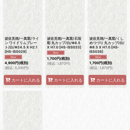
波佐見焼/一真窯/ライ
波佐見焼/一真窯/石垣
波佐見焼/一真窯/くし
ン ワイドリムプレー
彫 丸カップ/白/Φ8.5
めつづり 丸カップ/白/
ト/白/Φ24.5 X H2.1
X H7.0
[
HS-ISS033
]
Φ8.5 X H7.0
[
HS-
[
HS-ISS029
]
ISS036
]
1,700
円
(税別)
4,900
円
(税別)
1,700
円
(税別)
(
税込
:
1,870
円
)
(
税込
:
5,390
円
)
(
税込
:
1,870
円
)
カートに入れる
カートに入れる
カートに入れる