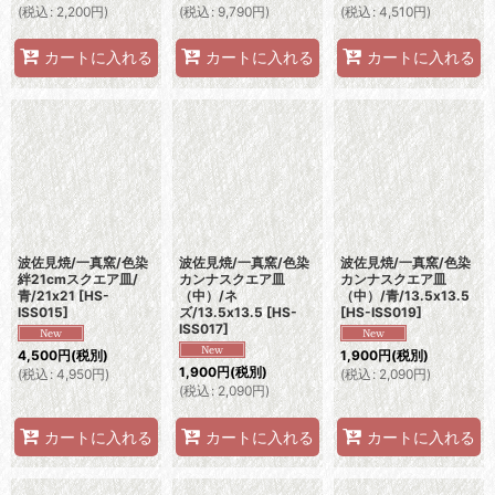
(
税込
:
2,200
円
)
(
税込
:
9,790
円
)
(
税込
:
4,510
円
)
カートに入れる
カートに入れる
カートに入れる
波佐見焼/一真窯/色染
波佐見焼/一真窯/色染
波佐見焼/一真窯/色染
絆21cmスクエア皿/
カンナスクエア皿
カンナスクエア皿
青/21x21
[
HS-
（中）/ネ
（中）/青/13.5x13.5
ISS015
]
ズ/13.5x13.5
[
HS-
[
HS-ISS019
]
ISS017
]
4,500
円
(税別)
1,900
円
(税別)
1,900
円
(税別)
(
税込
:
4,950
円
)
(
税込
:
2,090
円
)
(
税込
:
2,090
円
)
カートに入れる
カートに入れる
カートに入れる