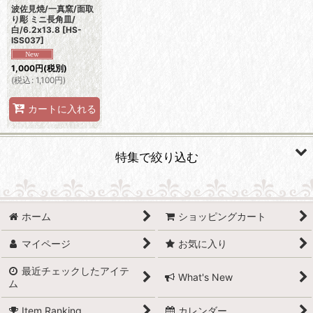
波佐見焼/一真窯/面取
り彫 ミニ長角皿/
白/6.2x13.8
[
HS-
ISS037
]
1,000
円
(税別)
(
税込
:
1,100
円
)
カートに入れる
特集で絞り込む
有田焼
ホーム
ショッピングカート
波佐見焼
マイページ
お気に入り
小石原焼
最近チェックしたアイテ
What's New
ム
萩焼
Item Ranking
カレンダー