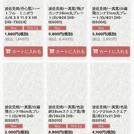
波佐見焼/丹心窯/ハー
波佐見焼/一真窯/飛び
波佐見焼/一真窯/白磁
トフル ミニボウ
カンナ26cm丸プレー
飛カンナ21cm丸プレ
ル/8.3 X 11.5 X H5
ト/白/Φ26
[
HS-
ート/白/Φ21
[
HS-
[
HS-TS024
]
ISS001
]
ISS004
]
1,680
円
(税別)
5,900
円
(税別)
3,500
円
(税別)
(
税込
:
1,848
円
)
(
税込
:
6,490
円
)
(
税込
:
3,850
円
)
カートに入れる
カートに入れる
カートに入れる
波佐見焼/一真窯/白磁
波佐見焼/一真窯/色染
波佐見焼/一真窯/色染
飛カンナ16cm丸プレ
絆28cmスクエア皿/青
カンナ21cmスクエア
ート/白/Φ16
[
HS-
赤/28x28
[
HS-
皿/赤/21x21
[
HS-
ISS007
]
ISS010
]
ISS014
]
2,000
円
(税別)
8,900
円
(税別)
4,100
円
(税別)