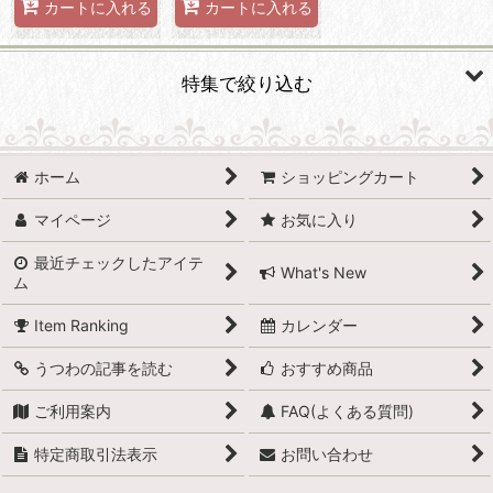
カートに入れる
カートに入れる
特集で絞り込む
有田焼
ホーム
ショッピングカート
波佐見焼
マイページ
お気に入り
小石原焼
最近チェックしたアイテ
What's New
ム
萩焼
Item Ranking
カレンダー
備前焼
うつわの記事を読む
おすすめ商品
丹波立杭焼
ご利用案内
FAQ(よくある質問)
京焼
特定商取引法表示
お問い合わせ
信楽焼