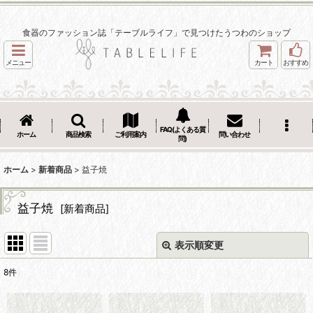
食器のファッション誌「テーブルライフ」で見つけたうつわのショップ
メニュー
カート
おすすめ
FAQ(よくある質
ホーム
商品検索
ご利用案内
問い合わせ
問)
ホーム
>
新着商品
>
益子焼
益子焼
[
新着商品
]
表示順変更
閉じる
8
件
表示数
: