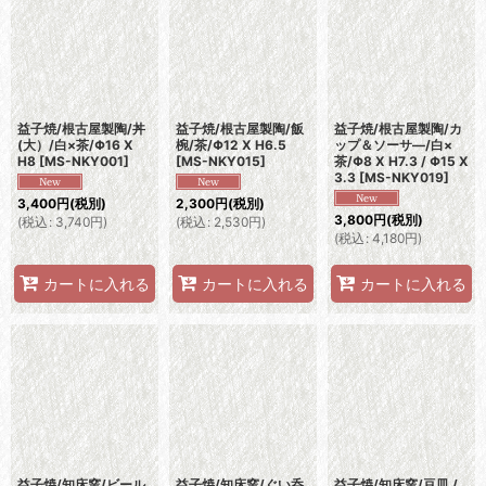
並び順
:
絞り込む
益子焼/根古屋製陶/丼
益子焼/根古屋製陶/飯
益子焼/根古屋製陶/カ
(大）/白×茶/Φ16 X
椀/茶/Φ12 X H6.5
ップ＆ソーサ―/白×
H8
[
MS-NKY001
]
[
MS-NKY015
]
茶/Φ8 X H7.3 / Φ15 X
3.3
[
MS-NKY019
]
3,400
円
(税別)
2,300
円
(税別)
3,800
円
(税別)
(
税込
:
3,740
円
)
(
税込
:
2,530
円
)
(
税込
:
4,180
円
)
カートに入れる
カートに入れる
カートに入れる
益子焼/知床窯/ビール
益子焼/知床窯/ぐい呑
益子焼/知床窯/豆皿 /