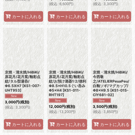
(
税込
:
6,600
円
)
(
税込
:
3,300
円
)
カートに入れる
カートに入れる
カートに入れる
京焼・清水焼/HiBiKi/
京焼・清水焼/HiBiKi/
京焼・清水焼/HiBiKi/
原花月/花月窯/釉彩点
原花月/花月窯/釉彩点
今西敬
紋/タル型湯呑/
紋/お預け酒器1:2/徳利
之/ATELIERPeuaPeu/
Φ6.5XH7
[
KS1-007-
Φ8.5×H10.5ぐい呑み
白釉ソギ/マグカップ/
UHT953
]
Φ5×H4
[
KS1-011-
Φ8×H9.5
[
KS1-015-
RHT197
]
CIY681-02
]
3,000
円
(税別)
12,000
円
(税別)
3,500
円
(税別)
(
税込
:
3,300
円
)
(
税込
:
13,200
円
)
(
税込
:
3,850
円
)
カートに入れる
カートに入れる
カートに入れる