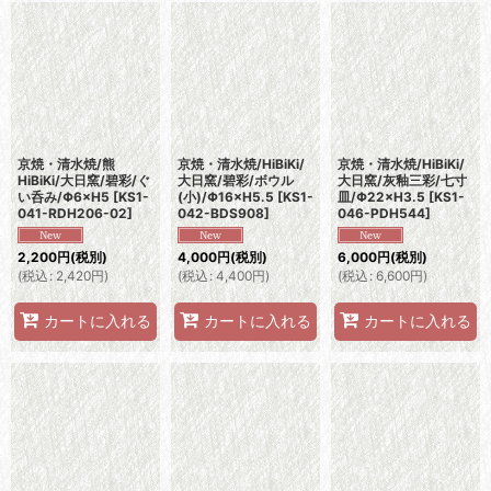
京焼・清水焼/熊
京焼・清水焼/HiBiKi/
京焼・清水焼/HiBiKi/
HiBiKi/大日窯/碧彩/ぐ
大日窯/碧彩/ボウル
大日窯/灰釉三彩/七寸
い呑み/Φ6×H5
[
KS1-
(小)/Φ16×H5.5
[
KS1-
皿/Φ22×H3.5
[
KS1-
041-RDH206-02
]
042-BDS908
]
046-PDH544
]
2,200
円
(税別)
4,000
円
(税別)
6,000
円
(税別)
(
税込
:
2,420
円
)
(
税込
:
4,400
円
)
(
税込
:
6,600
円
)
カートに入れる
カートに入れる
カートに入れる