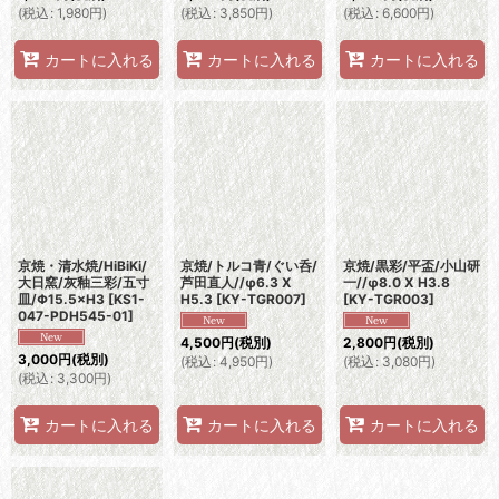
(
税込
:
1,980
円
)
(
税込
:
3,850
円
)
(
税込
:
6,600
円
)
カートに入れる
カートに入れる
カートに入れる
京焼・清水焼/HiBiKi/
京焼/トルコ青/ぐい呑/
京焼/黒彩/平盃/小山研
大日窯/灰釉三彩/五寸
芦田直人//φ6.3 X
一//φ8.0 X H3.8
皿/Φ15.5×H3
[
KS1-
H5.3
[
KY-TGR007
]
[
KY-TGR003
]
047-PDH545-01
]
4,500
円
(税別)
2,800
円
(税別)
3,000
円
(税別)
(
税込
:
4,950
円
)
(
税込
:
3,080
円
)
(
税込
:
3,300
円
)
カートに入れる
カートに入れる
カートに入れる