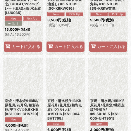
之/LUCEAT/28cmプ
油差し/Φ6.5 X H9
角鉢/Φ16.5 X H5
レート皿/黒×銀 水玉紋
[
SG-KRKW016
]
[
SG-KRKW019
]
[
LU0035
]
3,500
円
(税別)
5,500
円
(税別)
(
税込
:
3,850
円
)
(
税込
:
6,050
円
)
15,000
円
(税別)
(
税込
:
16,500
円
)
カートに入れる
カートに入れる
カートに入れる
京焼・清水焼/HiBiKi/
京焼・清水焼/HiBiKi/
京焼・清水焼/HiBiKi/
原花月/花月窯/釉彩点
原花月/花月窯/釉彩点
原花月/花月窯/釉彩点
紋/平マグ/Φ9.5XH6
紋/ボウル(大)/
紋/長湯呑/
[
KS1-001-CHS720
]
Φ15XH6
[
KS1-004-
Φ5.5XH8.5
[
KS1-
BHT768
]
005-UHT951
]
4,000
円
(税別)
6,000
円
(税別)
3,000
円
(税別)
(
税込
:
4,400
円
)