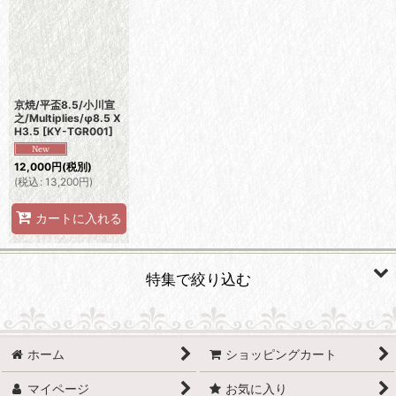
京焼/平盃8.5/小川宣
之/Multiplies/φ8.5 X
H3.5
[
KY-TGR001
]
12,000
円
(税別)
(
税込
:
13,200
円
)
カートに入れる
特集で絞り込む
有田焼
ホーム
ショッピングカート
波佐見焼
マイページ
お気に入り