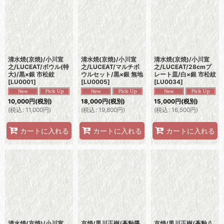
並び順
:
絞り込む
清水焼(京焼)/小川宣
清水焼(京焼)/小川宣
清水焼(京焼)/小川宣
之/LUCEAT/ボウル(特
之/LUCEAT/マルチボ
之/LUCEAT/28cmプ
大)/黒×銀 市松紋
ウルセット/黒×銀 無地
レート皿/白×銀 市松紋
[
LU0001
]
[
LU0005
]
[
LU0034
]
10,000
円
(税別)
18,000
円
(税別)
15,000
円
(税別)
(
税込
:
11,000
円
)
(
税込
:
19,800
円
)
(
税込
:
16,500
円
)
カートに入れる
カートに入れる
カートに入れる
清水焼(京焼)/小川宣
京焼/黒川正樹/蒼釉醤
京焼/黒川正樹/蒼釉八