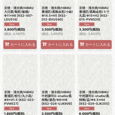
京焼・清水焼/HiBiKi/
京焼・清水焼/HiBiKi/
京焼・清水焼/HiBiKi/
大日窯/釉彩/飯碗/
番浦匠/黒釉金彩/小鉢/
番浦匠/黒釉金彩/５寸
Φ11×H6
[
KS2-007-
Φ14.5×H5
[
KS2-
丸皿/Φ15×H2
[
KS2-
LDU514
]
012-BVU540
]
015-PVN529
]
3,800
円
(税別)
3,500
円
(税別)
3,300
円
(税別)
(
税込
:
4,180
円
)
(
税込
:
3,850
円
)
(
税込
:
3,630
円
)
カートに入れる
カートに入れる
カートに入れる
京焼・清水焼/HiBiKi/
京焼・清水焼/HiBiKi/
京焼・清水焼/HiBiKi/
番浦匠/粉引/丸小皿/
中村譲司G-studio/黒
中村譲司G-studio/黒
Φ9×H1.5
[
KS2-022-
柿釉/湯呑/Φ8×H8
柿釉/盃/Φ9.5×H4
PVM527
]
[
KS2-026-UJK909
]
[
KS2-029-GJK355
]
1,800
円
(税別)
3,500
円
(税別)
6,000
円
(税別)