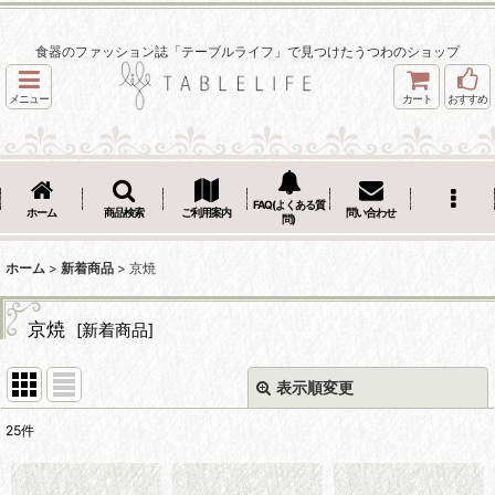
食器のファッション誌「テーブルライフ」で見つけたうつわのショップ
メニュー
カート
おすすめ
FAQ(よくある質
ホーム
商品検索
ご利用案内
問い合わせ
問)
ホーム
>
新着商品
>
京焼
京焼
[
新着商品
]
表示順変更
閉じる
25
件
表示数
: