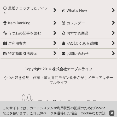
小石原焼
最近チェックしたアイテ
What's New
ム
萩焼
Item Ranking
カレンダー
備前焼
うつわの記事を読む
おすすめ商品
丹波立杭焼
ご利用案内
FAQ(よくある質問)
京焼
特定商取引法表示
お問い合わせ
信楽焼
Copyright 2016
株式会社テーブルライフ
九谷焼
うつわ好き必見！作家・窯元専門モダン食器さがしメディアはテー
瀬戸焼
ブルライフ
美濃焼
常滑焼
このサイトでは、カートシステムや利用状況の把握のためにCookie
などを使います。これ以降ページを遷移した場合、Cookieなどの設
益子焼