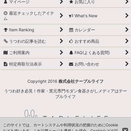
マイページ
お気に入り
小石原焼
最近チェックしたアイテ
What's New
ム
萩焼
Item Ranking
カレンダー
備前焼
うつわの記事を読む
おすすめ商品
丹波立杭焼
ご利用案内
FAQ(よくある質問)
京焼
特定商取引法表示
お問い合わせ
信楽焼
Copyright 2016
株式会社テーブルライフ
九谷焼
うつわ好き必見！作家・窯元専門モダン食器さがしメディアはテー
瀬戸焼
ブルライフ
美濃焼
常滑焼
このサイトでは、カートシステムや利用状況の把握のためにCookie
などを使います。これ以降ページを遷移した場合、Cookieなどの設