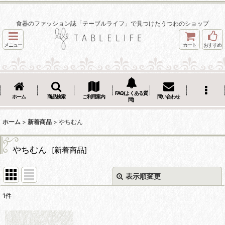
食器のファッション誌「テーブルライフ」で見つけたうつわのショップ
メニュー
カート
おすすめ
FAQ(よくある質
ホーム
商品検索
ご利用案内
問い合わせ
問)
ホーム
>
新着商品
>
やちむん
やちむん
[
新着商品
]
表示順変更
閉じる
1
件
表示数
: