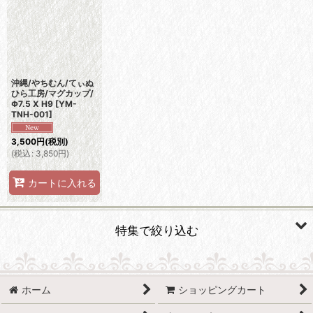
並び順
:
絞り込む
沖縄/やちむん/てぃぬ
ひら工房/マグカップ/
Φ7.5 X H9
[
YM-
TNH-001
]
3,500
円
(税別)
(
税込
:
3,850
円
)
カートに入れる
特集で絞り込む
有田焼
ホーム
ショッピングカート
波佐見焼