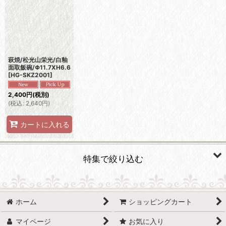
並び順
:
絞り込む
萩焼/松光山栄光/白釉
面取飯碗/Φ11.7XH6.6
[
HG-SKZ2001
]
2,400
円
(税別)
(
税込
:
2,640
円
)
カートに入れる
特集で絞り込む
有田焼
ホーム
ショッピングカート
波佐見焼
マイページ
お気に入り