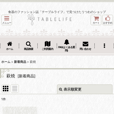
食器のファッション誌「テーブルライフ」で見つけたうつわのショップ
メニュー
カート
おすすめ
FAQ(よくある質
ホーム
商品検索
ご利用案内
問い合わせ
問)
ホーム
>
新着商品
>
萩焼
萩焼
[
新着商品
]
表示順変更
閉じる
1
件
表示数
: