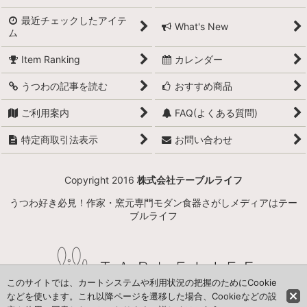
小石原焼
最近チェックしたアイテ
What's New
ム
萩焼
Item Ranking
カレンダー
備前焼
うつわの記事を読む
おすすめ商品
丹波立杭焼
ご利用案内
FAQ(よくある質問)
京焼
特定商取引法表示
お問い合わせ
信楽焼
Copyright 2016
株式会社テーブルライフ
九谷焼
うつわ好き必見！作家・窯元専門モダン食器さがしメディアはテー
瀬戸焼
ブルライフ
美濃焼
常滑焼
このサイトでは、カートシステムや利用状況の把握のためにCookie
などを使います。これ以降ページを遷移した場合、Cookieなどの設
益子焼