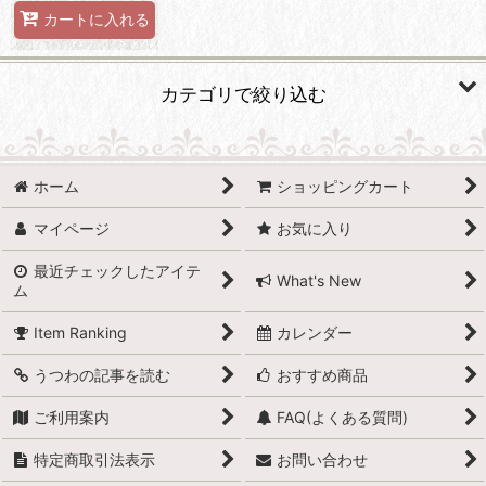
カートに入れる
カテゴリで絞り込む
グラス・カップ (全商品)
ホーム
ショッピングカート
グラス・タンブラー
マイページ
お気に入り
カップ＆ソーサー、ティー・コーヒーカップ
最近チェックしたアイテ
What's New
ム
マグカップ
Item Ranking
カレンダー
エスプレッソカップ
うつわの記事を読む
おすすめ商品
フリーカップ
ご利用案内
FAQ(よくある質問)
酒器
特定商取引法表示
お問い合わせ
湯呑み