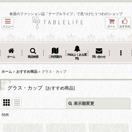
食器のファッション誌「テーブルライフ」で見つけたうつわのショップ
メニュー
カート
おすすめ
FAQ(よくある質
ホーム
商品検索
ご利用案内
問い合わせ
問)
ホーム
>
おすすめ商品
>
グラス・カップ
グラス・カップ
[
おすすめ商品
]
表示順変更
閉じる
55
件
サブカテゴリ
: