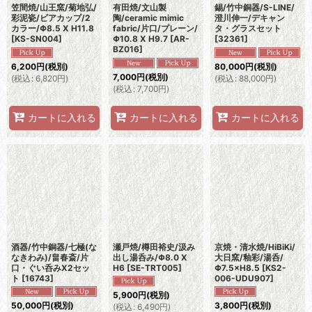
笠間焼/山王窯/菊地弘/
有田焼/文山製
錫/竹中銅器/S-LINE/
彩泥瓷/ビアカップ/2
陶/ceramic mimic
澄川伸一/デキャン
カラー/Φ8.5 X H11.8
fabric/片口/プレーン/
タ・グラスセット
[
KS-SN004
]
Φ10.8 X H9.7
[
AR-
[
32361
]
BZ016
]
6,200
円
(税別)
80,000
円
(税別)
7,000
円
(税別)
(
税込
:
6,820
円
)
(
税込
:
88,000
円
)
(
税込
:
7,700
円
)
カートに入れる
カートに入れる
カートに入れる
酒器/竹中銅器/七極(な
瀬戸焼/樽田裕史/汲み
京焼・清水焼/HiBiKi/
なきわみ)/畠春斎/片
出し湯呑み/Φ8.0 X
大日窯/釉彩/湯呑/
口・ぐい呑みX2セッ
H6
[
SE-TRT005
]
Φ7.5×H8.5
[
KS2-
ト
[
16743
]
006-UDU907
]
5,900
円
(税別)
50,000
円
(税別)
3,800
円
(税別)
(
税込
:
6,490
円
)