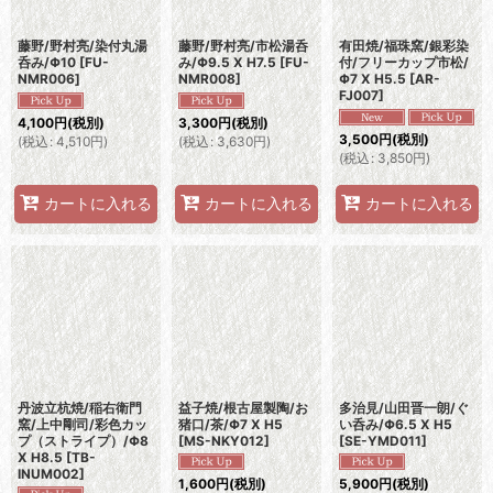
藤野/野村亮/染付丸湯
藤野/野村亮/市松湯呑
有田焼/福珠窯/銀彩染
呑み/Φ10
[
FU-
み/Φ9.5 X H7.5
[
FU-
付/フリーカップ市松/
NMR006
]
NMR008
]
Φ7 X H5.5
[
AR-
FJ007
]
4,100
円
(税別)
3,300
円
(税別)
3,500
円
(税別)
(
税込
:
4,510
円
)
(
税込
:
3,630
円
)
(
税込
:
3,850
円
)
カートに入れる
カートに入れる
カートに入れる
丹波立杭焼/稲右衛門
益子焼/根古屋製陶/お
多治見/山田晋一朗/ぐ
窯/上中剛司/彩色カッ
猪口/茶/Φ7 X H5
い呑み/Φ6.5 X H5
プ（ストライプ）/Φ8
[
MS-NKY012
]
[
SE-YMD011
]
X H8.5
[
TB-
INUM002
]
1,600
円
(税別)
5,900
円
(税別)