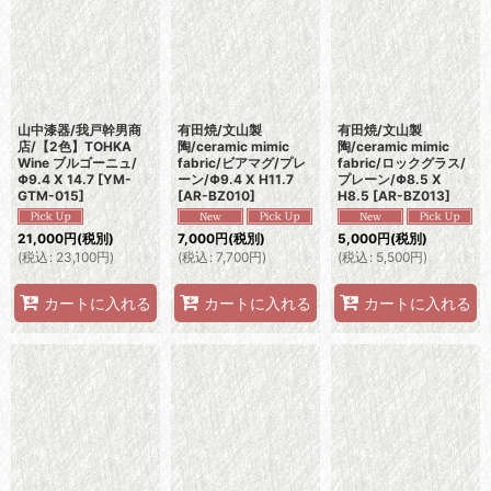
表示数
:
並び順
:
山中漆器/我戸幹男商
有田焼/文山製
有田焼/文山製
店/【2色】TOHKA
陶/ceramic mimic
陶/ceramic mimic
絞り込む
Wine ブルゴーニュ/
fabric/ビアマグ/プレ
fabric/ロックグラス/
Φ9.4 X 14.7
[
YM-
ーン/Φ9.4 X H11.7
プレーン/Φ8.5 X
GTM-015
]
[
AR-BZ010
]
H8.5
[
AR-BZ013
]
21,000
円
(税別)
7,000
円
(税別)
5,000
円
(税別)
(
税込
:
23,100
円
)
(
税込
:
7,700
円
)
(
税込
:
5,500
円
)
カートに入れる
カートに入れる
カートに入れる