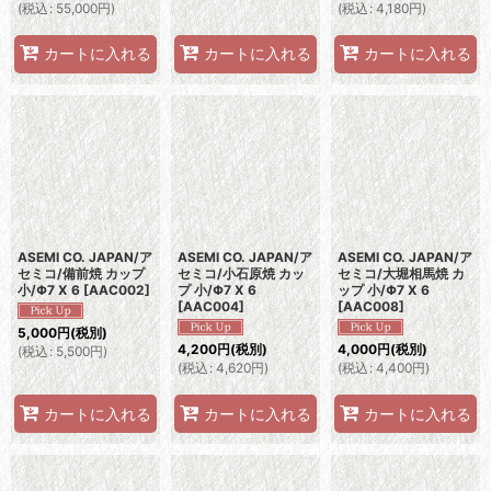
(
税込
:
55,000
円
)
(
税込
:
4,180
円
)
カートに入れる
カートに入れる
カートに入れる
ASEMI CO. JAPAN/ア
ASEMI CO. JAPAN/ア
ASEMI CO. JAPAN/ア
セミコ/備前焼 カップ
セミコ/小石原焼 カッ
セミコ/大堀相馬焼 カ
小/Φ7 X 6
[
AAC002
]
プ 小/Φ7 X 6
ップ 小/Φ7 X 6
[
AAC004
]
[
AAC008
]
5,000
円
(税別)
4,200
円
(税別)
4,000
円
(税別)
(
税込
:
5,500
円
)
(
税込
:
4,620
円
)
(
税込
:
4,400
円
)
カートに入れる
カートに入れる
カートに入れる