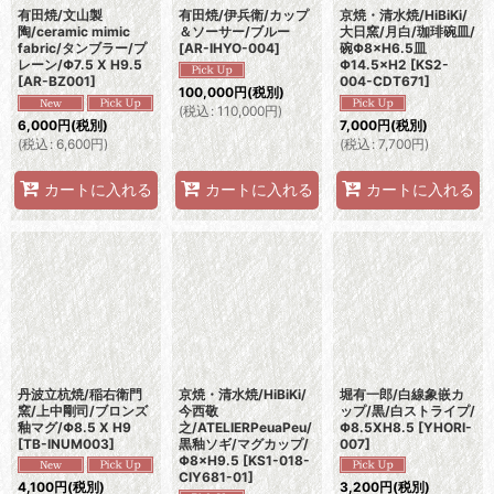
有田焼/文山製
有田焼/伊兵衛/カップ
京焼・清水焼/HiBiKi/
陶/ceramic mimic
＆ソーサー/ブルー
大日窯/月白/珈琲碗皿/
fabric/タンブラー/プ
[
AR-IHYO-004
]
碗Φ8×H6.5皿
レーン/Φ7.5 X H9.5
Φ14.5×H2
[
KS2-
[
AR-BZ001
]
004-CDT671
]
100,000
円
(税別)
(
税込
:
110,000
円
)
6,000
円
(税別)
7,000
円
(税別)
(
税込
:
6,600
円
)
(
税込
:
7,700
円
)
カートに入れる
カートに入れる
カートに入れる
丹波立杭焼/稲右衛門
京焼・清水焼/HiBiKi/
堀有一郎/白線象嵌カ
窯/上中剛司/ブロンズ
今西敬
ップ/黒/白ストライプ/
釉マグ/Φ8.5 X H9
之/ATELIERPeuaPeu/
Φ8.5XH8.5
[
YHORI-
[
TB-INUM003
]
黒釉ソギ/マグカップ/
007
]
Φ8×H9.5
[
KS1-018-
CIY681-01
]
4,100
円
(税別)
3,200
円
(税別)