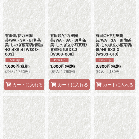
有田焼/伊万里陶
有田焼/伊万里陶
有田焼/伊万里陶
芸/WA・SA・BI 和茶
芸/WA・SA・BI 和茶
芸/WA・SA・BI 和茶
美-しのぎ煎茶碗/青磁/
美-しのぎ立小煎茶碗/
美-しのぎ立小煎茶碗/
Φ8.4X5.4
[
WS03-
青磁/Φ5.5X8.3
銀/Φ5.5X8.3
003
]
[
WS03-008
]
[
WS03-010
]
1,600
円
(税別)
1,600
円
(税別)
3,800
円
(税別)
(
税込
:
1,760
円
)
(
税込
:
1,760
円
)
(
税込
:
4,180
円
)
カートに入れる
カートに入れる
カートに入れる