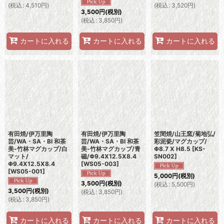
(
税込
:
4,510
円
)
(
税込
:
3,520
円
)
3,500
円
(税別)
(
税込
:
3,850
円
)
カートに入れる
カートに入れる
カートに入れる
有田焼/伊万里陶
有田焼/伊万里陶
笠間焼/山王窯/菊地弘/
芸/WA・SA・BI 和茶
芸/WA・SA・BI 和茶
彩泥瓷/マグカップ/
美-竹林マグカップ/白
美-竹林マグカップ/青
Φ8.7 X H8.5
[
KS-
マット/
磁/Φ9.4X12.5X8.4
SN002
]
Φ9.4X12.5X8.4
[
WS05-003
]
[
WS05-001
]
5,000
円
(税別)
3,500
円
(税別)
(
税込
:
5,500
円
)
3,500
円
(税別)
(
税込
:
3,850
円
)
(
税込
:
3,850
円
)
カートに入れる
カートに入れる
カートに入れる