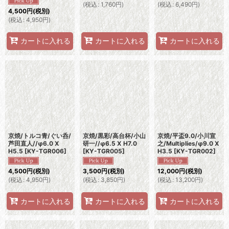
(
税込
:
1,760
円
)
(
税込
:
6,490
円
)
4,500
円
(税別)
(
税込
:
4,950
円
)
カートに入れる
カートに入れる
カートに入れる
京焼/トルコ青/ぐい呑/
京焼/黒彩/高台杯/小山
京焼/平盃9.0/小川宣
芦田直人//φ6.0 X
研一//φ6.5 X H7.0
之/Multiplies/φ9.0 X
H5.5
[
KY-TGR006
]
[
KY-TGR005
]
H3.5
[
KY-TGR002
]
4,500
円
(税別)
3,500
円
(税別)
12,000
円
(税別)
(
税込
:
4,950
円
)
(
税込
:
3,850
円
)
(
税込
:
13,200
円
)
カートに入れる
カートに入れる
カートに入れる