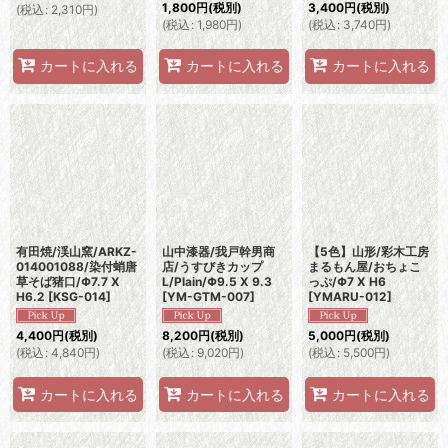
1,800
円
(税別)
3,400
円
(税別)
(
税込
:
2,310
円
)
(
税込
:
1,980
円
)
(
税込
:
3,740
円
)
カートに入れる
カートに入れる
カートに入れる
有田焼/渓山窯/ARKZ-
山中漆器/我戸幹男商
【5色】山形/彩木工房
014001088/染付蛸唐
店/うすびきカップ
まるもん屋/おちょこ
草そば猪口/Φ7.7 X
L/Plain/Φ9.5 X 9.3
っぷ/Φ7 X H6
H6.2
[
KSG-014
]
[
YM-GTM-007
]
[
YMARU-012
]
4,400
円
(税別)
8,200
円
(税別)
5,000
円
(税別)
(
税込
:
4,840
円
)
(
税込
:
9,020
円
)
(
税込
:
5,500
円
)
カートに入れる
カートに入れる
カートに入れる