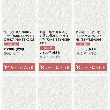
丸三安田瓦/TSUKIシ
堀有一郎/白線象嵌ぐ
多治見/山田晋一朗/ワ
リーズ/Cup 45//Φ6.3
い呑み/黒/白ストライ
イングラス//Φ10 X
X H4.7
[
NG-TSK012
]
プ/Φ7XH6.5
[
YHORI-
H8
[
SE-YMD009
]
011
]
2,200
円
(税別)
5,900
円
(税別)
2,400
円
(税別)
(
税込
:
2,420
円
)
(
税込
:
6,490
円
)
(
税込
:
2,640
円
)
カートに入れる
カートに入れる
カートに入れる