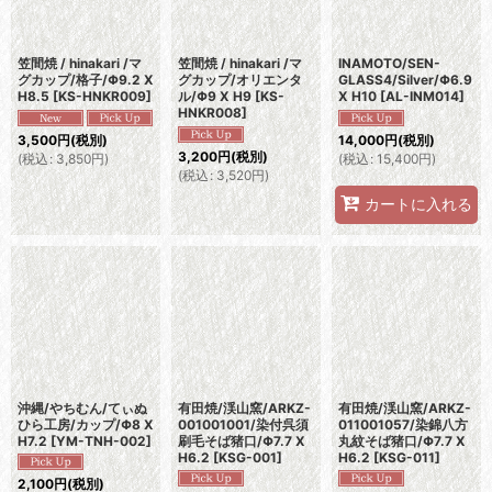
笠間焼 / hinakari /マ
笠間焼 / hinakari /マ
INAMOTO/SEN-
グカップ/格子/Φ9.2 X
グカップ/オリエンタ
GLASS4/Silver/Φ6.9
H8.5
[
KS-HNKR009
]
ル/Φ9 X H9
[
KS-
X H10
[
AL-INM014
]
HNKR008
]
3,500
円
(税別)
14,000
円
(税別)
3,200
円
(税別)
(
税込
:
3,850
円
)
(
税込
:
15,400
円
)
(
税込
:
3,520
円
)
カートに入れる
沖縄/やちむん/てぃぬ
有田焼/渓山窯/ARKZ-
有田焼/渓山窯/ARKZ-
ひら工房/カップ/Φ8 X
001001001/染付呉須
011001057/染錦八方
H7.2
[
YM-TNH-002
]
刷毛そば猪口/Φ7.7 X
丸紋そば猪口/Φ7.7 X
H6.2
[
KSG-001
]
H6.2
[
KSG-011
]
2,100
円
(税別)