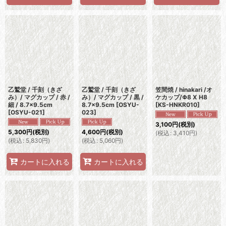
乙鷲堂 / 千刻（きざ
乙鷲堂 / 千刻（きざ
笠間焼 / hinakari /オ
み）/ マグカップ / 赤 /
み）/ マグカップ / 黒 /
ケカップ/Φ8 X H8
細 / 8.7×9.5cm
8.7×9.5cm
[
OSYU-
[
KS-HNKR010
]
[
OSYU-021
]
023
]
3,100
円
(税別)
5,300
円
(税別)
4,600
円
(税別)
(
税込
:
3,410
円
)
(
税込
:
5,830
円
)
(
税込
:
5,060
円
)
カートに入れる
カートに入れる