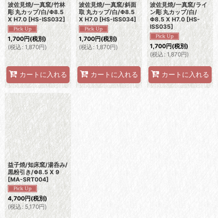
波佐見焼/一真窯/竹林
波佐見焼/一真窯/斜面
波佐見焼/一真窯/ライ
彫 丸カップ/白/Φ8.5
取 丸カップ/白/Φ8.5
ン彫 丸カップ/白/
X H7.0
[
HS-ISS032
]
X H7.0
[
HS-ISS034
]
Φ8.5 X H7.0
[
HS-
ISS035
]
1,700
円
(税別)
1,700
円
(税別)
1,700
円
(税別)
(
税込
:
1,870
円
)
(
税込
:
1,870
円
)
(
税込
:
1,870
円
)
カートに入れる
カートに入れる
カートに入れる
益子焼/知床窯/湯呑み/
黒粉引き/Φ8.5 X 9
[
MA-SRT004
]
4,700
円
(税別)
(
税込
:
5,170
円
)