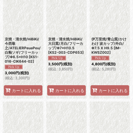
京焼・清水焼/HiBiKi/
京焼・清水焼/HiBiKi/
伊万里焼/青山窯/かけ
今西敬
大日窯/月白/フリーカ
わけ 波カップ/外白/
之/ATELIERPeuaPeu/
ップ/Φ7×H10.5
Φ7.5 X H9.5
[
IM-
白釉ソギ/フリーカッ
[
KS2-003-CDP653
]
KWSZ002
]
プ/Φ6.5×H10
[
KS1-
016-CIK644-02
]
3,500
円
(税別)
4,800
円
(税別)
(
税込
:
3,850
円
)
(
税込
:
5,280
円
)
3,000
円
(税別)
(
税込
:
3,300
円
)
カートに入れる
カートに入れる
カートに入れる