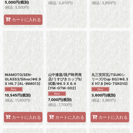
5,000
円
(税別)
(
税込
:
3,410
円
)
(
税込
:
3,850
円
)
(
税込
:
5,500
円
)
カートに入れる
INAMOTO/SEN-
山中漆器/我戸幹男商
丸三安田瓦/TSUKIシ
GLASS3/Silver/Φ6.9
店/うすびきカップS/
リーズ/Cup 80//Φ8.3
X H6.7
[
AL-INM013
]
拭漆/Φ6.5 X 6.4
X H7.8
[
NG-TSK010
]
[
YM-GTM-002
]
10,545
円
(税別)
3,600
円
(税別)
7,000
円
(税別)
(
税込
:
11,600
円
)
(
税込
:
3,960
円
)
(
税込
:
7,700
円
)
カートに入れる
カートに入れる
カートに入れる