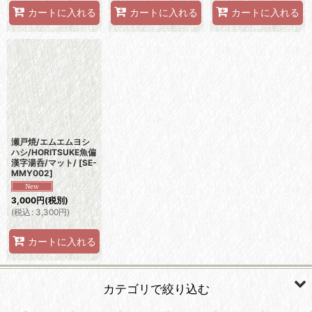
カートに入れる
カートに入れる
カートに入れる
瀬戸焼/エムエムヨシ
ハシ/HORITSUKE魚偏
漢字湯呑/マット/
[
SE-
MMY002
]
3,000
円
(税別)
(
税込
:
3,300
円
)
カートに入れる
カテゴリで絞り込む