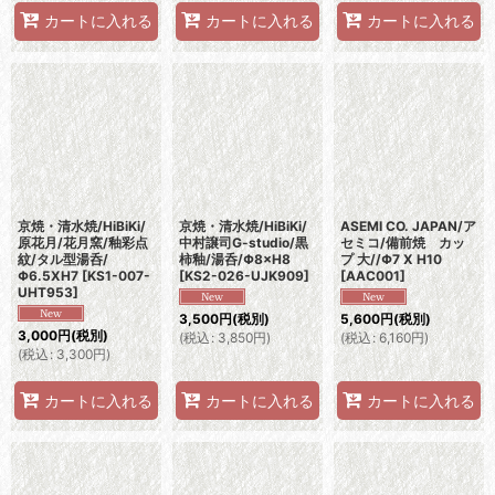
カートに入れる
カートに入れる
カートに入れる
京焼・清水焼/HiBiKi/
京焼・清水焼/HiBiKi/
ASEMI CO. JAPAN/ア
原花月/花月窯/釉彩点
中村譲司G-studio/黒
セミコ/備前焼 カッ
紋/タル型湯呑/
柿釉/湯呑/Φ8×H8
プ 大//Φ7 X H10
Φ6.5XH7
[
KS1-007-
[
KS2-026-UJK909
]
[
AAC001
]
UHT953
]
3,500
円
(税別)
5,600
円
(税別)
3,000
円
(税別)
(
税込
:
3,850
円
)
(
税込
:
6,160
円
)
(
税込
:
3,300
円
)
カートに入れる
カートに入れる
カートに入れる