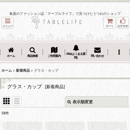
食器のファッション誌「テーブルライフ」で見つけたうつわのショップ
メニュー
カート
おすすめ
FAQ(よくある質
ホーム
商品検索
ご利用案内
問い合わせ
問)
ホーム
>
新着商品
>
グラス・カップ
グラス・カップ
[
新着商品
]
表示順変更
閉じる
58
件
サブカテゴリ
: