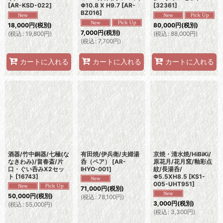
[
AR-KSD-022
]
Φ10.8 X H9.7
[
AR-
[
32361
]
BZ016
]
18,000
円
(税別)
80,000
円
(税別)
7,000
円
(税別)
(
税込
:
19,800
円
)
(
税込
:
88,000
円
)
(
税込
:
7,700
円
)
カートに入れる
カートに入れる
カートに入れる
酒器/竹中銅器/七極(な
有田焼/伊兵衛/夫婦湯
京焼・清水焼/HiBiKi/
なきわみ)/畠春斎/片
呑（ペア）
[
AR-
原花月/花月窯/釉彩点
口・ぐい呑みX2セッ
IHYO-001
]
紋/長湯呑/
ト
[
16743
]
Φ5.5XH8.5
[
KS1-
005-UHT951
]
71,000
円
(税別)
50,000
円
(税別)
(
税込
:
78,100
円
)
3,000
円
(税別)
(
税込
:
55,000
円
)
(
税込
:
3,300
円
)