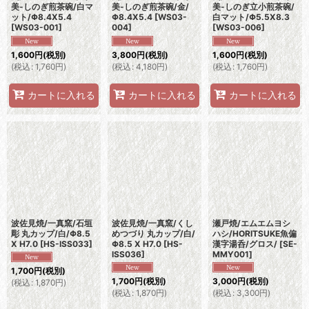
美-しのぎ煎茶碗/白マ
美-しのぎ煎茶碗/金/
美-しのぎ立小煎茶碗/
ット/Φ8.4X5.4
Φ8.4X5.4
[
WS03-
白マット/Φ5.5X8.3
[
WS03-001
]
004
]
[
WS03-006
]
1,600
円
(税別)
3,800
円
(税別)
1,600
円
(税別)
(
税込
:
1,760
円
)
(
税込
:
4,180
円
)
(
税込
:
1,760
円
)
カートに入れる
カートに入れる
カートに入れる
波佐見焼/一真窯/石垣
波佐見焼/一真窯/くし
瀬戸焼/エムエムヨシ
彫 丸カップ/白/Φ8.5
めつづり 丸カップ/白/
ハシ/HORITSUKE魚偏
X H7.0
[
HS-ISS033
]
Φ8.5 X H7.0
[
HS-
漢字湯呑/グロス/
[
SE-
ISS036
]
MMY001
]
1,700
円
(税別)
1,700
円
(税別)
3,000
円
(税別)
(
税込
:
1,870
円
)
(
税込
:
1,870
円
)
(
税込
:
3,300
円
)