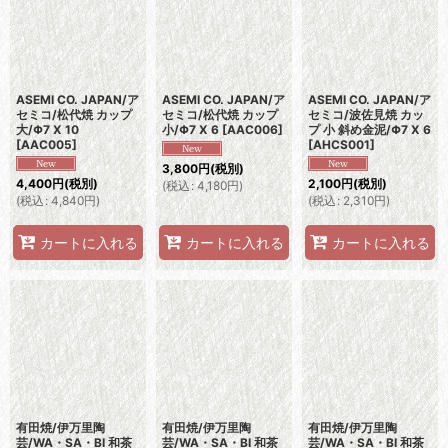
ASEMI CO. JAPAN/ア
ASEMI CO. JAPAN/ア
ASEMI CO. JAPAN/ア
セミコ/松代焼 カップ
セミコ/松代焼 カップ
セミコ/波佐見焼 カッ
大/Φ7 X 10
小/Φ7 X 6
[
AAC006
]
プ 小 斜め金泥/Φ7 X 6
[
AAC005
]
[
AHCS001
]
3,800
円
(税別)
4,400
円
(税別)
2,100
円
(税別)
(
税込
:
4,180
円
)
(
税込
:
4,840
円
)
(
税込
:
2,310
円
)
カートに入れる
カートに入れる
カートに入れる
有田焼/伊万里陶
有田焼/伊万里陶
有田焼/伊万里陶
芸/WA・SA・BI 和茶
芸/WA・SA・BI 和茶
芸/WA・SA・BI 和茶