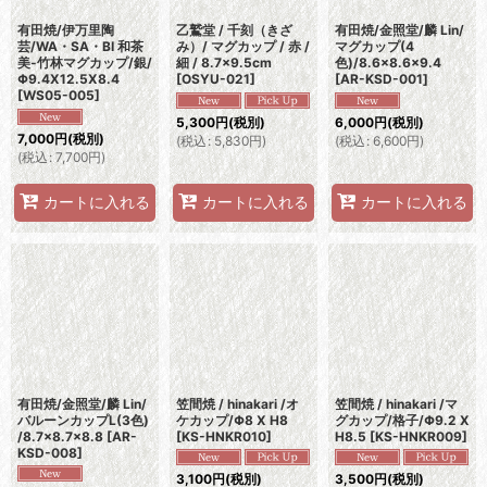
有田焼/伊万里陶
乙鷲堂 / 千刻（きざ
有田焼/金照堂/麟 Lin/
芸/WA・SA・BI 和茶
み）/ マグカップ / 赤 /
マグカップ(4
美-竹林マグカップ/銀/
細 / 8.7×9.5cm
色)/8.6×8.6×9.4
Φ9.4X12.5X8.4
[
OSYU-021
]
[
AR-KSD-001
]
[
WS05-005
]
5,300
円
(税別)
6,000
円
(税別)
7,000
円
(税別)
(
税込
:
5,830
円
)
(
税込
:
6,600
円
)
(
税込
:
7,700
円
)
カートに入れる
カートに入れる
カートに入れる
有田焼/金照堂/麟 Lin/
笠間焼 / hinakari /オ
笠間焼 / hinakari /マ
バルーンカップL(3色)
ケカップ/Φ8 X H8
グカップ/格子/Φ9.2 X
/8.7×8.7×8.8
[
AR-
[
KS-HNKR010
]
H8.5
[
KS-HNKR009
]
KSD-008
]
3,100
円
(税別)
3,500
円
(税別)