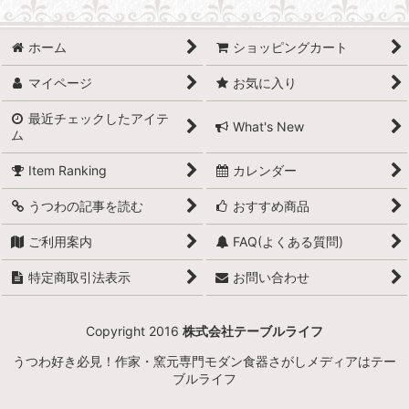
グラス・カップ (全商品)
ホーム
ショッピングカート
グラス・タンブラー
マイページ
お気に入り
カップ＆ソーサー、ティー・コーヒーカップ
最近チェックしたアイテ
What's New
ム
マグカップ
Item Ranking
カレンダー
エスプレッソカップ
うつわの記事を読む
おすすめ商品
フリーカップ
ご利用案内
FAQ(よくある質問)
酒器
特定商取引法表示
お問い合わせ
湯呑み
Copyright 2016
株式会社テーブルライフ
うつわ好き必見！作家・窯元専門モダン食器さがしメディアはテー
ブルライフ