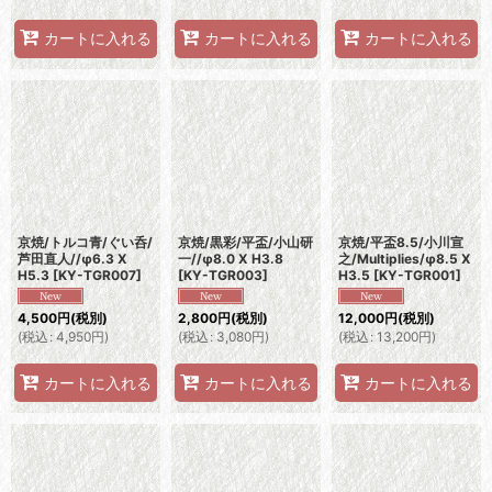
カートに入れる
カートに入れる
カートに入れる
京焼/トルコ青/ぐい呑/
京焼/黒彩/平盃/小山研
京焼/平盃8.5/小川宣
芦田直人//φ6.3 X
一//φ8.0 X H3.8
之/Multiplies/φ8.5 X
H5.3
[
KY-TGR007
]
[
KY-TGR003
]
H3.5
[
KY-TGR001
]
4,500
円
(税別)
2,800
円
(税別)
12,000
円
(税別)
(
税込
:
4,950
円
)
(
税込
:
3,080
円
)
(
税込
:
13,200
円
)
カートに入れる
カートに入れる
カートに入れる