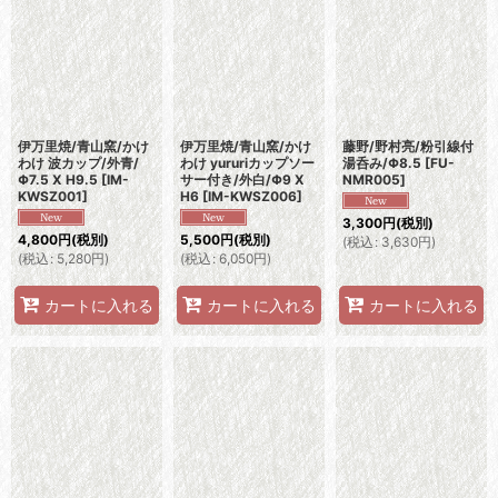
伊万里焼/青山窯/かけ
伊万里焼/青山窯/かけ
藤野/野村亮/粉引線付
わけ 波カップ/外青/
わけ yururiカップソー
湯呑み/Φ8.5
[
FU-
Φ7.5 X H9.5
[
IM-
サー付き/外白/Φ9 X
NMR005
]
KWSZ001
]
H6
[
IM-KWSZ006
]
3,300
円
(税別)
4,800
円
(税別)
5,500
円
(税別)
(
税込
:
3,630
円
)
(
税込
:
5,280
円
)
(
税込
:
6,050
円
)
カートに入れる
カートに入れる
カートに入れる