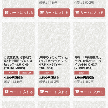
(
税込
:
4,180
円
)
(
税込
:
5,500
円
)
カートに入れる
カートに入れる
カートに入れる
丹波立杭焼/稲右衛門
沖縄/やちむん/てぃぬ
堀有一郎/白線象嵌カ
窯/上中剛司/ブロンズ
ひら工房/マグカップ/
ップL-II/黒/白ストラ
釉マグ/Φ8.5 X H9
Φ7.5 X H9
[
YM-
イプ/Φ10 X H7.7
[
TB-INUM003
]
TNH-001
]
[
YHORI-014
]
4,100
円
(税別)
3,500
円
(税別)
3,500
円
(税別)
(
税込
:
4,510
円
)
(
税込
:
3,850
円
)
(
税込
:
3,850
円
)
カートに入れる
カートに入れる
カートに入れる