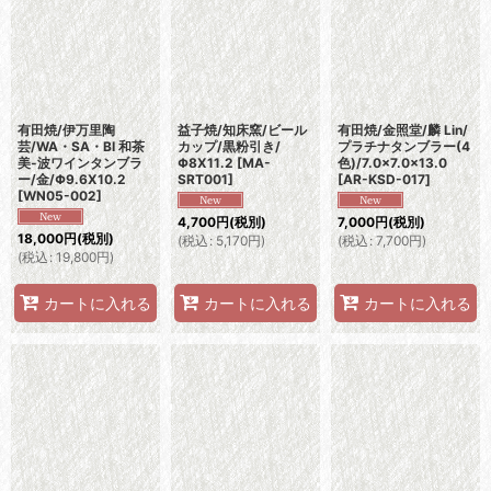
表示数
:
並び順
:
有田焼/伊万里陶
益子焼/知床窯/ビール
有田焼/金照堂/麟 Lin/
芸/WA・SA・BI 和茶
カップ/黒粉引き/
プラチナタンブラー(4
絞り込む
美-波ワインタンブラ
Φ8X11.2
[
MA-
色)/7.0×7.0×13.0
ー/金/Φ9.6X10.2
SRT001
]
[
AR-KSD-017
]
[
WN05-002
]
4,700
円
(税別)
7,000
円
(税別)
18,000
円
(税別)
(
税込
:
5,170
円
)
(
税込
:
7,700
円
)
(
税込
:
19,800
円
)
カートに入れる
カートに入れる
カートに入れる