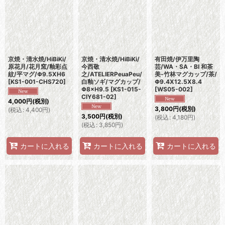
京焼・清水焼/HiBiKi/
京焼・清水焼/HiBiKi/
有田焼/伊万里陶
原花月/花月窯/釉彩点
今西敬
芸/WA・SA・BI 和茶
紋/平マグ/Φ9.5XH6
之/ATELIERPeuaPeu/
美-竹林マグカップ/茶/
[
KS1-001-CHS720
]
白釉ソギ/マグカップ/
Φ9.4X12.5X8.4
Φ8×H9.5
[
KS1-015-
[
WS05-002
]
CIY681-02
]
4,000
円
(税別)
3,800
円
(税別)
(
税込
:
4,400
円
)
3,500
円
(税別)
(
税込
:
4,180
円
)
(
税込
:
3,850
円
)
カートに入れる
カートに入れる
カートに入れる