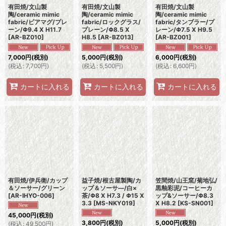
有田焼/文山製
有田焼/文山製
有田焼/文山製
陶/ceramic mimic
陶/ceramic mimic
陶/ceramic mimic
fabric/ビアマグ/プレ
fabric/ロックグラス/
fabric/タンブラー/プ
ーン/Φ9.4 X H11.7
プレーン/Φ8.5 X
レーン/Φ7.5 X H9.5
[
AR-BZ010
]
H8.5
[
AR-BZ013
]
[
AR-BZ001
]
7,000
円
(税別)
5,000
円
(税別)
6,000
円
(税別)
(
税込
:
7,700
円
)
(
税込
:
5,500
円
)
(
税込
:
6,600
円
)
カートに入れる
カートに入れる
カートに入れる
有田焼/伊兵衛/カップ
益子焼/根古屋製陶/カ
笠間焼/山王窯/菊地弘/
＆ソーサー/グリーン
ップ＆ソーサ―/白×
黒釉彩泥/コーヒーカ
[
AR-IHYO-006
]
茶/Φ8 X H7.3 / Φ15 X
ップ&ソーサー/Φ8.3
3.3
[
MS-NKY019
]
X H8.2
[
KS-SN001
]
45,000
円
(税別)
3,800
円
(税別)
5,000
円
(税別)
(
税込
:
49,500
円
)