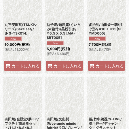
丸三安田瓦/TSUKIシ
益子焼/知床窯/ぐい呑
多治見/山田晋一朗/注
リーズ/Sake set//
み(箱付)/黒粉引き/
ぐ形//Φ10 X H11
[
SE-
[
NG-TSK014
]
Φ5.5 X 5.5
[
MA-
YMD005
]
SRT005
]
10,000
円
(税別)
7,700
円
(税別)
5,900
円
(税別)
(
税込
:
11,000
円
)
(
税込
:
8,470
円
)
(
税込
:
6,490
円
)
カートに入れる
カートに入れる
カートに入れる
有田焼/金照堂/麟 Lin/
有田焼/文山製
錫/竹中銅器/S-LINE/
プラチナ旅酒器セッ
陶/ceramic mimic
澄川伸一/デキャン
ト/11.2×8.8×8.3
fabric/片口/プレーン/
タ・グラスセット