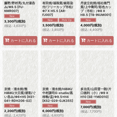
藤野/野村亮/丸付湯呑
有田焼/福珠窯/銀彩染
丹波立杭焼/稲右衛門
み/Φ9.5
[
FU-
付/フリーカップ市松/
窯/上中剛司/彩色カッ
NMR007
]
Φ7 X H5.5
[
AR-
プ（市松）/Φ8 X
FJ007
]
H8.5
[
TB-INUM001
]
3,300
円
(税別)
3,500
円
(税別)
4,000
円
(税別)
(
税込
:
3,630
円
)
(
税込
:
3,850
円
)
(
税込
:
4,400
円
)
カートに入れる
カートに入れる
カートに入れる
京焼・清水焼/熊
京焼・清水焼/HiBiKi/
多治見/山田晋一朗/片
HiBiKi/大日窯/碧彩/ぐ
中村譲司G-studio/黒
口徳利（小）/Φ9 X
い呑み/Φ6×H5
[
KS1-
柿釉/盃/Φ9.5×H4
H10
[
SE-YMD010
]
041-RDH206-02
]
[
KS2-029-GJK355
]
7,000
円
(税別)
2,200
円
(税別)
6,000
円
(税別)
(
税込
:
7,700
円
)
(
税込
:
2,420
円
)
(
税込
:
6,600
円
)