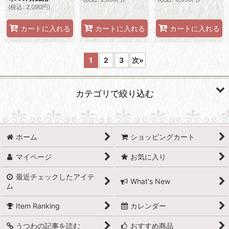
(
税込
:
2,090
円
)
カートに入れる
カートに入れる
カートに入れる
1
2
3
次
»
カテゴリで絞り込む
食器 (全商品)
ホーム
ショッピングカート
スタイリッシュ
マイページ
お気に入り
和モダン
最近チェックしたアイテ
What's New
ム
北欧風
Item Ranking
カレンダー
ナチュラル
うつわの記事を読む
おすすめ商品