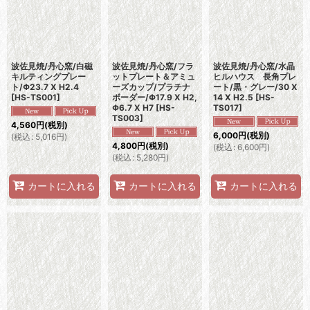
波佐見焼/丹心窯/白磁
波佐見焼/丹心窯/フラ
波佐見焼/丹心窯/水晶
キルティングプレー
ットプレート＆アミュ
ヒルハウス 長角プレ
ト/Φ23.7 X H2.4
ーズカップ/プラチナ
ート/黒・グレー/30 X
[
HS-TS001
]
ボーダー/Φ17.9 X H2,
14 X H2.5
[
HS-
Φ6.7 X H7
[
HS-
TS017
]
TS003
]
4,560
円
(税別)
6,000
円
(税別)
(
税込
:
5,016
円
)
4,800
円
(税別)
(
税込
:
6,600
円
)
(
税込
:
5,280
円
)
カートに入れる
カートに入れる
カートに入れる