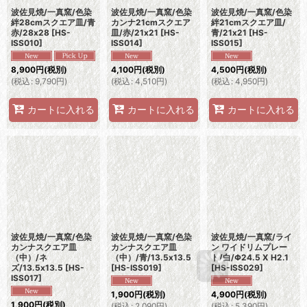
波佐見焼/一真窯/色染
波佐見焼/一真窯/色染
波佐見焼/一真窯/色染
絆28cmスクエア皿/青
カンナ21cmスクエア
絆21cmスクエア皿/
赤/28x28
[
HS-
皿/赤/21x21
[
HS-
青/21x21
[
HS-
ISS010
]
ISS014
]
ISS015
]
8,900
円
(税別)
4,100
円
(税別)
4,500
円
(税別)
(
税込
:
9,790
円
)
(
税込
:
4,510
円
)
(
税込
:
4,950
円
)
カートに入れる
カートに入れる
カートに入れる
波佐見焼/一真窯/色染
波佐見焼/一真窯/色染
波佐見焼/一真窯/ライ
カンナスクエア皿
カンナスクエア皿
ン ワイドリムプレー
（中）/ネ
（中）/青/13.5x13.5
ト/白/Φ24.5 X H2.1
ズ/13.5x13.5
[
HS-
[
HS-ISS019
]
[
HS-ISS029
]
ISS017
]
1,900
円
(税別)
4,900
円
(税別)
1,900
円
(税別)
(
税込
:
2,090
円
)
(
税込
:
5,390
円
)