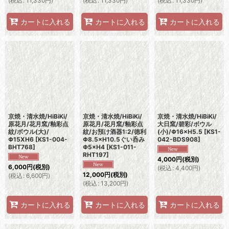
(
税込
:
11,330
円
)
(
税込
:
11,330
円
)
(
税込
:
11,330
円
)
カートに入れる
カートに入れる
カートに入れる
京焼・清水焼/HiBiKi/
京焼・清水焼/HiBiKi/
京焼・清水焼/HiBiKi/
原花月/花月窯/釉彩点
原花月/花月窯/釉彩点
大日窯/碧彩/ボウル
紋/ボウル(大)/
紋/お預け酒器1:2/徳利
(小)/Φ16×H5.5
[
KS1-
Φ15XH6
[
KS1-004-
Φ8.5×H10.5ぐい呑み
042-BDS908
]
BHT768
]
Φ5×H4
[
KS1-011-
RHT197
]
4,000
円
(税別)
6,000
円
(税別)
(
税込
:
4,400
円
)
12,000
円
(税別)
(
税込
:
6,600
円
)
(
税込
:
13,200
円
)
カートに入れる
カートに入れる
カートに入れる