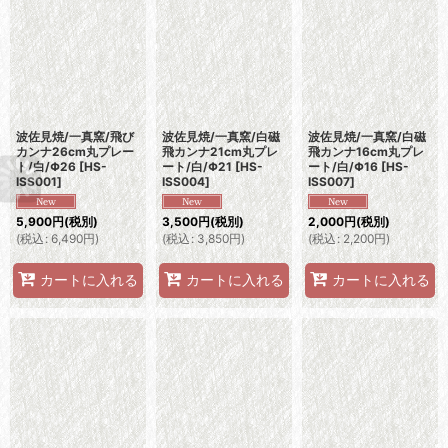
波佐見焼/一真窯/飛び
波佐見焼/一真窯/白磁
波佐見焼/一真窯/白磁
カンナ26cm丸プレー
飛カンナ21cm丸プレ
飛カンナ16cm丸プレ
ト/白/Φ26
[
HS-
ート/白/Φ21
[
HS-
ート/白/Φ16
[
HS-
ISS001
]
ISS004
]
ISS007
]
5,900
円
(税別)
3,500
円
(税別)
2,000
円
(税別)
(
税込
:
6,490
円
)
(
税込
:
3,850
円
)
(
税込
:
2,200
円
)
カートに入れる
カートに入れる
カートに入れる