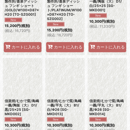
製作所/喜泉ディッシ
製作所/喜泉ディッシ
一義/陶板（大） D1/
ュ フンギ ショート
ュ フンギ ショー
白/25×25
[
SG-
/GOLD/W100×D87×
ト/PLATINUM/W100
MKD001
]
H20
[
TO-SZG001
]
×D87×H20
[
TO-
SZG002
]
10,300
円
(税別)
15,200
円
(税別)
(
税込
:
11,330
円
)
15,200
円
(税別)
(
税込
:
16,720
円
)
(
税込
:
16,720
円
)
カートに入れる
カートに入れる
カートに入れる
信楽焼/むかで窯/鳥嶋
信楽焼/むかで窯/鳥嶋
信楽焼/むかで窯/鳥嶋
一義/陶板（大） D1/
一義/平丸（大） B1/
一義/平丸（大） B1/
黒/25×25
[
SG-
白/Φ26
[
SG-
黒/Φ26
[
SG-
MKD002
]
MKD013
]
MKD014
]
10,300
円
(税別)
10,300
円
(税別)
10,300
円
(税別)