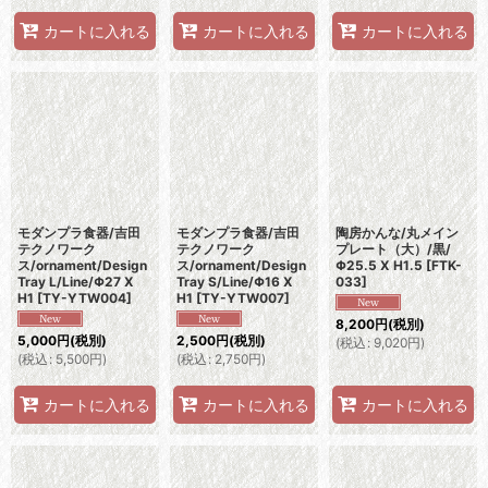
カートに入れる
カートに入れる
カートに入れる
モダンプラ食器/吉田
モダンプラ食器/吉田
陶房かんな/丸メイン
テクノワーク
テクノワーク
プレート（大）/黒/
ス/ornament/Design
ス/ornament/Design
Φ25.5 X H1.5
[
FTK-
Tray L/Line/Φ27 X
Tray S/Line/Φ16 X
033
]
H1
[
TY-YTW004
]
H1
[
TY-YTW007
]
8,200
円
(税別)
5,000
円
(税別)
2,500
円
(税別)
(
税込
:
9,020
円
)
(
税込
:
5,500
円
)
(
税込
:
2,750
円
)
カートに入れる
カートに入れる
カートに入れる