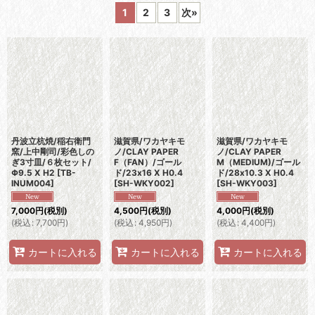
1
2
3
次
»
表示数
:
並び順
:
絞り込む
丹波立杭焼/稲右衛門
滋賀県/ワカヤキモ
滋賀県/ワカヤキモ
窯/上中剛司/彩色しの
ノ/CLAY PAPER
ノ/CLAY PAPER
ぎ3寸皿/６枚セット/
F（FAN）/ゴール
M（MEDIUM)/ゴール
Φ9.5 X H2
[
TB-
ド/23x16 X H0.4
ド/28x10.3 X H0.4
INUM004
]
[
SH-WKY002
]
[
SH-WKY003
]
7,000
円
(税別)
4,500
円
(税別)
4,000
円
(税別)
(
税込
:
7,700
円
)
(
税込
:
4,950
円
)
(
税込
:
4,400
円
)
カートに入れる
カートに入れる
カートに入れる