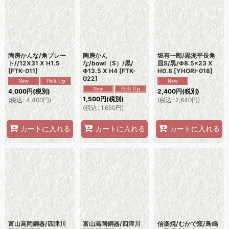
陶房かんな/角プレー
陶房かん
堀有一郎/黒泥平長角
ト//12X31 X H1.5
な/bowl（S）/黒/
皿S/黒/Φ8.5×23 X
[
FTK-011
]
Φ13.5 X H4
[
FTK-
H0.8
[
YHORI-018
]
022
]
4,000
円
(税別)
2,400
円
(税別)
1,500
円
(税別)
(
税込
:
4,400
円
)
(
税込
:
2,640
円
)
(
税込
:
1,650
円
)
カートに入れる
カートに入れる
カートに入れる
富山高岡銅器/四津川
富山高岡銅器/四津川
信楽焼/むかで窯/鳥嶋