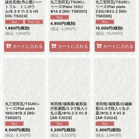
波佐見焼/丹心窯/ハー
丸三安田瓦/TSUKIシ
丸三安田瓦/TSUKIシ
トフル ミニボウ
リーズ/Plate 150//
リーズ/Flat plate
ル/8.3 X 11.5 X H5
Φ14.6
[
NG-TSK001
]
230//Φ23.2
[
NG-
[
HS-TS024
]
TSK006
]
4,900
円
(税別)
1,680
円
(税別)
15,000
円
(税別)
(
税込
:
5,390
円
)
(
税込
:
1,848
円
)
(
税込
:
16,500
円
)
カートに入れる
カートに入れる
カートに入れる
丸三安田瓦/TSUKIシ
有田焼/福珠窯/銀彩染
有田焼/福珠窯/白磁銀
リーズ/Flat plate
付双鹿図/3.3寸段入り
彩/3.3寸段入り丸小
190//Φ19.5
[
NG-
丸小皿/Φ10.2 X H1.8
皿/Φ10.2 X H1.8
TSK007
]
[
AR-FJ029
]
[
AR-FJ024
]
8,500
円
(税別)
3,200
円
(税別)
2,400
円
(税別)
(
税込
:
9,350
円
)
(
税込
:
3,520
円
)
(
税込
:
2,640
円
)