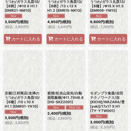
うつわ/ガラス丸皿10/
うつわ/ガラス角皿13/
うつわ/ガラス丸皿13/
【8柄】/Φ10 X H1.1
【8柄】/13ｘ13 X
【6種】/Φ15 X H1.5
[
EMR21-NM10
]
H1.2
[
EMR15-NK13
]
[
EMR09-YM15
]
3,500
円
(税別)
4,950
円
(税別)
6,600
円
(税別)
(
税込
:
3,850
円
)
(
税込
:
5,445
円
)
(
税込
:
7,260
円
)
カートに入れる
カートに入れる
カートに入れる
京都/江村商店/友禅の
萩焼/松光山栄光/白釉
モダンプラ食器/吉田
うつわ/ガラス角皿10/
面取飯碗/Φ11.7XH6.6
テクノワークス/吉
【6種】/10ｘ10 X
[
HG-SKZ2001
]
[KICHI]/WAZARA/雪
H1.1
[
EMR01-YK10
]
[yuki]/17x17 X H1
[
TY-YTW001
]
2,400
円
(税別)
3,500
円
(税別)
(
税込
:
2,640
円
)
3,000
円
(税別)
(
税込
:
3,850
円
)
(
税込
:
3,300
円
)