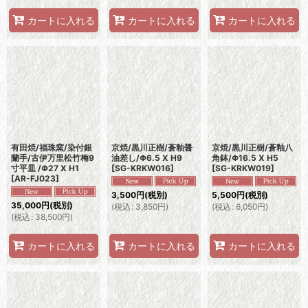
カートに入れる
カートに入れる
カートに入れる
有田焼/福珠窯/染付銀
京焼/黒川正樹/蒼釉醤
京焼/黒川正樹/蒼釉八
蘭手/古伊万里松竹梅9
油差し/Φ6.5 X H9
角鉢/Φ16.5 X H5
寸平皿 /Φ27 X H1
[
SG-KRKW016
]
[
SG-KRKW019
]
[
AR-FJ023
]
3,500
円
(税別)
5,500
円
(税別)
35,000
円
(税別)
(
税込
:
3,850
円
)
(
税込
:
6,050
円
)
(
税込
:
38,500
円
)
カートに入れる
カートに入れる
カートに入れる