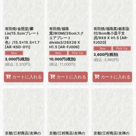
有田焼/金照堂/麟
有田焼/福珠
有田焼/福珠窯/銀彩染
Lin/15.5cmプレート
窯/IKOMI/26cmスク
付/9cm角小皿干支
(6
エアプレート
戌/9X9 X H1.5
[
AR-
色）/15.5×15.5×1.7
divide3/26X26 X
FJ020
]
[
AR-KSD-011
]
H1.5
[
AR-FJ006
]
3,600
円
(税別)
3,000
円
(税別)
10,000
円
(税別)
(
税込
:
3,960
円
)
(
税込
:
3,300
円
)
(
税込
:
11,000
円
)
カートに入れる
カートに入れる
カートに入れる
京都/江村商店/友禅の
京都/江村商店/友禅の
京都/江村商店/友禅の