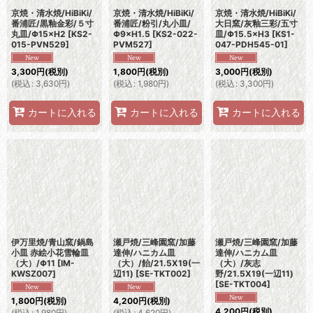
京焼・清水焼/HiBiKi/
京焼・清水焼/HiBiKi/
京焼・清水焼/HiBiKi/
番浦匠/黒釉金彩/５寸
番浦匠/粉引/丸小皿/
大日窯/灰釉三彩/五寸
丸皿/Φ15×H2
[
KS2-
Φ9×H1.5
[
KS2-022-
皿/Φ15.5×H3
[
KS1-
015-PVN529
]
PVM527
]
047-PDH545-01
]
3,300
円
(税別)
1,800
円
(税別)
3,000
円
(税別)
(
税込
:
3,630
円
)
(
税込
:
1,980
円
)
(
税込
:
3,300
円
)
カートに入れる
カートに入れる
カートに入れる
伊万里焼/青山窯/鍋島
瀬戸焼/三峰園窯/加藤
瀬戸焼/三峰園窯/加藤
小皿 赤絵小花雪輪皿
達伸/ハニカム皿
達伸/ハニカム皿
（大）/Φ11
[
IM-
（大）/飴/21.5X19(一
（大）/灰志
KWSZ007
]
辺11)
[
SE-TKT002
]
野/21.5X19(一辺11)
[
SE-TKT004
]
1,800
円
(税別)
4,200
円
(税別)
4,200
円
(税別)
(
税込
:
1,980
円
)
(
税込
:
4,620
円
)