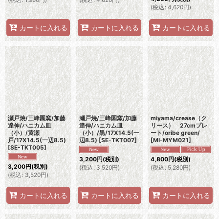
(
税込
:
4,620
円
)
カートに入れる
カートに入れる
カートに入れる
瀬戸焼/三峰園窯/加藤
瀬戸焼/三峰園窯/加藤
miyama/crease（ク
達伸/ハニカム皿
達伸/ハニカム皿
リース） 27cmプレ
（小）/黄瀬
（小）/黒/17X14.5(一
ート/oribe green/
戸/17X14.5(一辺8.5)
辺8.5)
[
SE-TKT007
]
[
MI-MYM021
]
[
SE-TKT005
]
3,200
円
(税別)
4,800
円
(税別)
3,200
円
(税別)
(
税込
:
3,520
円
)
(
税込
:
5,280
円
)
(
税込
:
3,520
円
)
カートに入れる
カートに入れる
カートに入れる