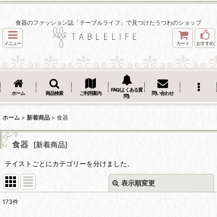
食器のファッション誌「テーブルライフ」で見つけたうつわのショップ
メニュー
カート
おすすめ
FAQ(よくある質
ホーム
商品検索
ご利用案内
問い合わせ
問)
ホーム
>
新着商品
>
食器
食器
[
新着商品
]
テイストごとにカテゴリーを分けました。
表示順変更
閉じる
173
件
サブカテゴリ
: