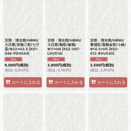
京焼・清水焼/HiBiKi/
京焼・清水焼/HiBiKi/
京焼・清水焼/HiBiKi/
大日窯/灰釉三彩/七寸
大日窯/釉彩/飯碗/
番浦匠/黒釉金彩/小鉢/
皿/Φ22×H3.5
[
KS1-
Φ11×H6
[
KS2-007-
Φ14.5×H5
[
KS2-
046-PDH544
]
LDU514
]
012-BVU540
]
6,000
円
(税別)
3,800
円
(税別)
3,500
円
(税別)
(
税込
:
6,600
円
)
(
税込
:
4,180
円
)
(
税込
:
3,850
円
)
カートに入れる
カートに入れる
カートに入れる