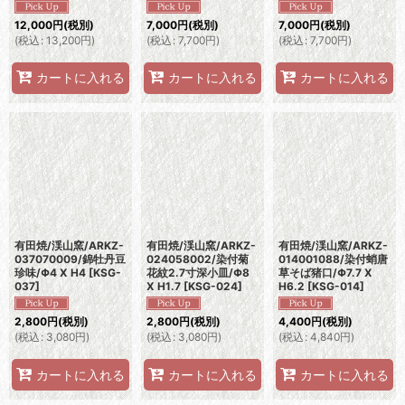
12,000
円
(税別)
7,000
円
(税別)
7,000
円
(税別)
(
税込
:
13,200
円
)
(
税込
:
7,700
円
)
(
税込
:
7,700
円
)
カートに入れる
カートに入れる
カートに入れる
有田焼/渓山窯/ARKZ-
有田焼/渓山窯/ARKZ-
有田焼/渓山窯/ARKZ-
037070009/錦牡丹豆
024058002/染付菊
014001088/染付蛸唐
珍味/Φ4 X H4
[
KSG-
花紋2.7寸深小皿/Φ8
草そば猪口/Φ7.7 X
037
]
X H1.7
[
KSG-024
]
H6.2
[
KSG-014
]
2,800
円
(税別)
2,800
円
(税別)
4,400
円
(税別)
(
税込
:
3,080
円
)
(
税込
:
3,080
円
)
(
税込
:
4,840
円
)
カートに入れる
カートに入れる
カートに入れる