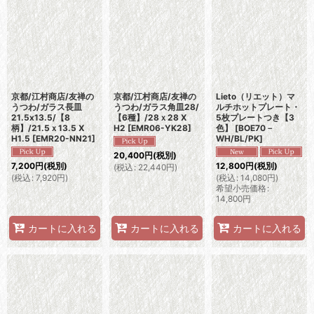
京都/江村商店/友禅の
京都/江村商店/友禅の
Lieto（リエット）マ
うつわ/ガラス長皿
うつわ/ガラス角皿28/
ルチホットプレート・
21.5x13.5/【8
【6種】/28ｘ28 X
5枚プレートつき【3
柄】/21.5ｘ13.5 X
H2
[
EMR06-YK28
]
色】
[
BOE70－
H1.5
[
EMR20-NN21
]
WH/BL/PK
]
20,400
円
(税別)
7,200
円
(税別)
12,800
円
(税別)
(
税込
:
22,440
円
)
(
税込
:
7,920
円
)
(
税込
:
14,080
円
)
希望小売価格
:
14,800
円
カートに入れる
カートに入れる
カートに入れる