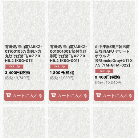
有田焼/渓山窯/ARKZ-
有田焼/渓山窯/ARKZ-
山中漆器/我戸幹男商
011001057/染錦八方
001001001/染付呉須
店/SINAFU デザート
丸紋そば猪口/Φ7.7 X
刷毛そば猪口/Φ7.7 X
ボウル 布
H6.2
[
KSG-011
]
H6.2
[
KSG-001
]
袋/SmokeGray/Φ11 X
7.5
[
YM-GTM-022
]
3,400
円
(税別)
1,800
円
(税別)
9,400
円
(税別)
(
税込
:
3,740
円
)
(
税込
:
1,980
円
)
(
税込
:
10,340
円
)
カートに入れる
カートに入れる
カートに入れる