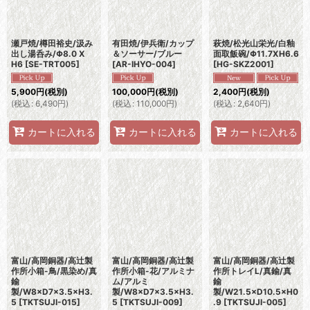
瀬戸焼/樽田裕史/汲み
有田焼/伊兵衛/カップ
萩焼/松光山栄光/白釉
出し湯呑み/Φ8.0 X
＆ソーサー/ブルー
面取飯碗/Φ11.7XH6.6
H6
[
SE-TRT005
]
[
AR-IHYO-004
]
[
HG-SKZ2001
]
5,900
円
(税別)
100,000
円
(税別)
2,400
円
(税別)
(
税込
:
6,490
円
)
(
税込
:
110,000
円
)
(
税込
:
2,640
円
)
カートに入れる
カートに入れる
カートに入れる
富山/高岡銅器/高辻製
富山/高岡銅器/高辻製
富山/高岡銅器/高辻製
作所小箱-鳥/黒染め/真
作所小箱-花/アルミナ
作所トレイL/真鍮/真
鍮
ム/アルミ
鍮
製/W8×D7×3.5×H3.
製/W8×D7×3.5×H3.
製/W21.5×D10.5×H0
5
[
TKTSUJI-015
]
5
[
TKTSUJI-009
]
.9
[
TKTSUJI-005
]