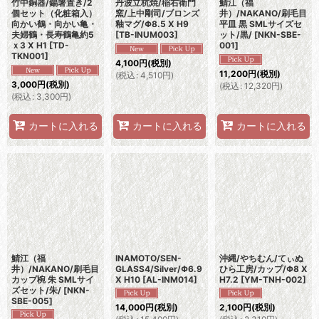
竹中銅器/錫箸置き/2
丹波立杭焼/稲右衛門
鯖江（福
個セット（化粧箱入）
窯/上中剛司/ブロンズ
井）/NAKANO/刷毛目
向かい鶴・向かい亀・
釉マグ/Φ8.5 X H9
平皿 黒 SMLサイズセ
夫婦鶴・長寿鶴亀約5
[
TB-INUM003
]
ット/黒/
[
NKN-SBE-
ｘ3 X H1
[
TD-
001
]
TKN001
]
4,100
円
(税別)
11,200
円
(税別)
(
税込
:
4,510
円
)
3,000
円
(税別)
(
税込
:
12,320
円
)
(
税込
:
3,300
円
)
カートに入れる
カートに入れる
カートに入れる
鯖江（福
INAMOTO/SEN-
沖縄/やちむん/てぃぬ
井）/NAKANO/刷毛目
GLASS4/Silver/Φ6.9
ひら工房/カップ/Φ8 X
カップ椀 朱 SMLサイ
X H10
[
AL-INM014
]
H7.2
[
YM-TNH-002
]
ズセット/朱/
[
NKN-
SBE-005
]
14,000
円
(税別)
2,100
円
(税別)