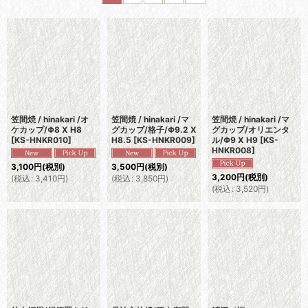
並び順
:
絞り込む
笠間焼 / hinakari /オ
笠間焼 / hinakari /マ
笠間焼 / hinakari /マ
ケカップ/Φ8 X H8
グカップ/格子/Φ9.2 X
グカップ/オリエンタ
[
KS-HNKR010
]
H8.5
[
KS-HNKR009
]
ル/Φ9 X H9
[
KS-
HNKR008
]
3,100
円
(税別)
3,500
円
(税別)
3,200
円
(税別)
(
税込
:
3,410
円
)
(
税込
:
3,850
円
)
(
税込
:
3,520
円
)