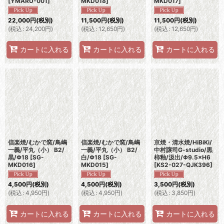
[
YMARU-001
]
MKD018
]
MKD017
]
22,000
円
(税別)
11,500
円
(税別)
11,500
円
(税別)
(
税込
:
24,200
円
)
(
税込
:
12,650
円
)
(
税込
:
12,650
円
)
カートに入れる
カートに入れる
カートに入れる
信楽焼/むかで窯/鳥嶋
信楽焼/むかで窯/鳥嶋
京焼・清水焼/HiBiKi/
一義/平丸（小） B2/
一義/平丸（小） B2/
中村譲司G-studio/黒
黒/Φ18
[
SG-
白/Φ18
[
SG-
柿釉/汲出/Φ9.5×H6
MKD016
]
MKD015
]
[
KS2-027-QJK396
]
4,500
円
(税別)
4,500
円
(税別)
3,500
円
(税別)
(
税込
:
4,950
円
)
(
税込
:
4,950
円
)
(
税込
:
3,850
円
)
カートに入れる
カートに入れる
カートに入れる