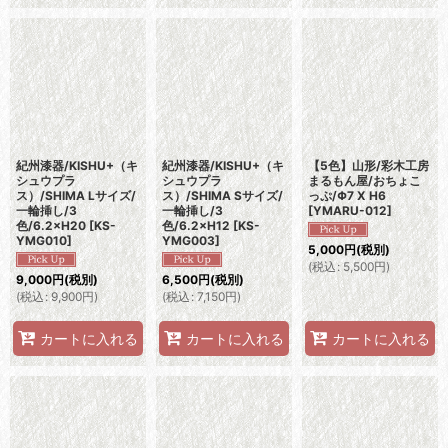
紀州漆器/KISHU+（キ
紀州漆器/KISHU+（キ
【5色】山形/彩木工房
シュウプラ
シュウプラ
まるもん屋/おちょこ
ス）/SHIMA Lサイズ/
ス）/SHIMA Sサイズ/
っぷ/Φ7 X H6
一輪挿し/3
一輪挿し/3
[
YMARU-012
]
色/6.2×H20
[
KS-
色/6.2×H12
[
KS-
YMG010
]
YMG003
]
5,000
円
(税別)
(
税込
:
5,500
円
)
9,000
円
(税別)
6,500
円
(税別)
(
税込
:
9,900
円
)
(
税込
:
7,150
円
)
カートに入れる
カートに入れる
カートに入れる