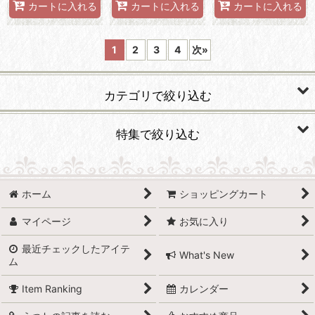
カートに入れる
カートに入れる
カートに入れる
1
2
3
4
次
»
カテゴリで絞り込む
食器
特集で絞り込む
カトラリー、箸
有田焼
グラス・カップ
ホーム
ショッピングカート
波佐見焼
マイページ
お気に入り
フィギュア・センターピース
小石原焼
最近チェックしたアイテ
ポット・急須
What's New
ム
萩焼
お重
Item Ranking
カレンダー
備前焼
リネン類