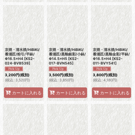
京焼・清水焼/HiBiKi/
京焼・清水焼/HiBiKi/
京焼・清水焼/HiBiKi/
番浦匠/粉引/平鉢/
番浦匠/黒釉銀彩/小鉢/
番浦匠/黒釉金彩/平鉢/
Φ16.5×H4
[
KS2-
Φ14.5×H5
[
KS2-
Φ16.5×H4
[
KS2-
024-BVB539
]
017-BVN545
]
011-BVY541
]
3,200
円
(税別)
3,500
円
(税別)
3,800
円
(税別)
(
税込
:
3,520
円
)
(
税込
:
3,850
円
)
(
税込
:
4,180
円
)
カートに入れる
カートに入れる
カートに入れる