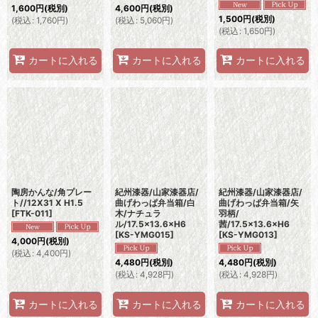
1,600
円
(税別)
4,600
円
(税別)
1,500
円
(税別)
(
税込
:
1,760
円
)
(
税込
:
5,060
円
)
(
税込
:
1,650
円
)
カートに入れる
カートに入れる
カートに入れる
陶房かんな/角プレー
紀州漆器/山家漆器店/
紀州漆器/山家漆器店/
ト//12X31 X H1.5
曲げわっぱ弁当箱/白
曲げわっぱ弁当箱/矢
[
FTK-011
]
木/ナチュラ
羽柄/
ル/17.5×13.6×H6
茜/17.5×13.6×H6
[
KS-YMG015
]
[
KS-YMG013
]
4,000
円
(税別)
(
税込
:
4,400
円
)
4,480
円
(税別)
4,480
円
(税別)
(
税込
:
4,928
円
)
(
税込
:
4,928
円
)
カートに入れる
カートに入れる
カートに入れる