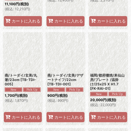
(
税込
:
15,400
円
)
(
税込
:
2,310
円
)
11,100
円
(税別)
(
税込
:
12,210
円
)
カートに入れる
カートに入れる
カートに入れる
燕/トーダイ/玄美/丸
燕/トーダイ/玄美/デザ
福岡/都府樓焼/耒仙山
箸/23cm
[
TB-TDI-
ートナイフ/22cm
房/プレート /温掛
005
]
[
TB-TDI-001
]
け/25x25 X H1.7
[
FK-RAI-01
]
1,700
円
(税別)
900
円
(税別)
20,000
円
(税別)
(
税込
:
1,870
円
)
(
税込
:
990
円
)
(
税込
:
22,000
円
)
カートに入れる
カートに入れる
カートに入れる