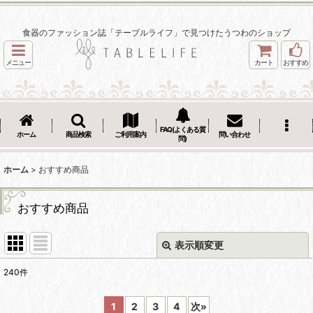
食器のファッション誌「テーブルライフ」で見つけたうつわのショップ
メニュー
カート
おすすめ
FAQ(よくある質
ホーム
商品検索
ご利用案内
問い合わせ
問)
ホーム
>
おすすめ商品
おすすめ商品
表示順変更
閉じる
240
件
表示数
:
1
2
3
4
次
»