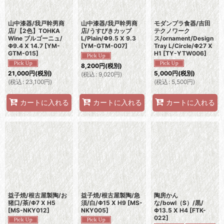
山中漆器/我戸幹男商
山中漆器/我戸幹男商
モダンプラ食器/吉田
店/【2色】TOHKA
店/うすびきカップ
テクノワーク
Wine ブルゴーニュ/
L/Plain/Φ9.5 X 9.3
ス/ornament/Design
Φ9.4 X 14.7
[
YM-
[
YM-GTM-007
]
Tray L/Circle/Φ27 X
GTM-015
]
H1
[
TY-YTW006
]
8,200
円
(税別)
21,000
円
(税別)
5,000
円
(税別)
(
税込
:
9,020
円
)
(
税込
:
23,100
円
)
(
税込
:
5,500
円
)
カートに入れる
カートに入れる
カートに入れる
益子焼/根古屋製陶/お
益子焼/根古屋製陶/急
陶房かん
猪口/茶/Φ7 X H5
須/白/Φ15 X H9
[
MS-
な/bowl（S）/黒/
[
MS-NKY012
]
NKY005
]
Φ13.5 X H4
[
FTK-
022
]