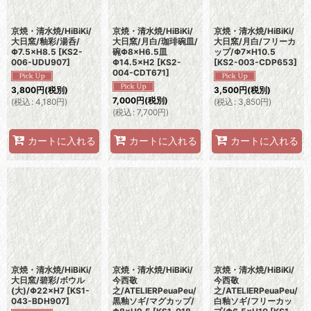
京焼・清水焼/HiBiKi/
京焼・清水焼/HiBiKi/
京焼・清水焼/HiBiKi/
大日窯/釉彩/湯呑/
大日窯/月白/珈琲碗皿/
大日窯/月白/フリーカ
Φ7.5×H8.5
[
KS2-
碗Φ8×H6.5皿
ップ/Φ7×H10.5
006-UDU907
]
Φ14.5×H2
[
KS2-
[
KS2-003-CDP653
]
004-CDT671
]
3,800
円
(税別)
3,500
円
(税別)
7,000
円
(税別)
(
税込
:
4,180
円
)
(
税込
:
3,850
円
)
(
税込
:
7,700
円
)
カートに入れる
カートに入れる
カートに入れる
京焼・清水焼/HiBiKi/
京焼・清水焼/HiBiKi/
京焼・清水焼/HiBiKi/
大日窯/碧彩/ボウル
今西敬
今西敬
(大)/Φ22×H7
[
KS1-
之/ATELIERPeuaPeu/
之/ATELIERPeuaPeu/
043-BDH907
]
黒釉ソギ/マグカップ/
白釉ソギ/フリーカッ