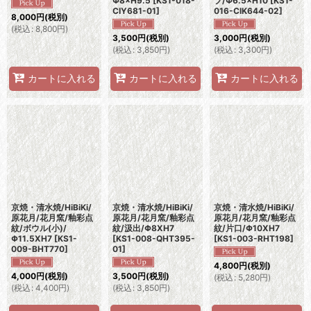
Φ8×H9.5
[
KS1-018-
プ/Φ6.5×H10
[
KS1-
CIY681-01
]
016-CIK644-02
]
8,000
円
(税別)
(
税込
:
8,800
円
)
3,500
円
(税別)
3,000
円
(税別)
(
税込
:
3,850
円
)
(
税込
:
3,300
円
)
カートに入れる
カートに入れる
カートに入れる
京焼・清水焼/HiBiKi/
京焼・清水焼/HiBiKi/
京焼・清水焼/HiBiKi/
原花月/花月窯/釉彩点
原花月/花月窯/釉彩点
原花月/花月窯/釉彩点
紋/ボウル(小)/
紋/汲出/Φ8XH7
紋/片口/Φ10XH7
Φ11.5XH7
[
KS1-
[
KS1-008-QHT395-
[
KS1-003-RHT198
]
009-BHT770
]
01
]
4,800
円
(税別)
4,000
円
(税別)
3,500
円
(税別)
(
税込
:
5,280
円
)
(
税込
:
4,400
円
)
(
税込
:
3,850
円
)