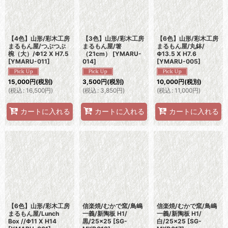
【4色】山形/彩木工房
【3色】山形/彩木工房
【6色】山形/彩木工房
まるもん屋/つぶつぶ
まるもん屋/箸
まるもん屋/丸鉢/
椀（大）/Φ12 X H7.5
（21cm）
[
YMARU-
Φ13.5 X H7.6
[
YMARU-011
]
014
]
[
YMARU-005
]
15,000
円
(税別)
3,500
円
(税別)
10,000
円
(税別)
(
税込
:
16,500
円
)
(
税込
:
3,850
円
)
(
税込
:
11,000
円
)
カートに入れる
カートに入れる
カートに入れる
【6色】山形/彩木工房
信楽焼/むかで窯/鳥嶋
信楽焼/むかで窯/鳥嶋
まるもん屋/Lunch
一義/新陶板 H1/
一義/新陶板 H1/
Box //Φ11 X H14
黒/25×25
[
SG-
白/25×25
[
SG-